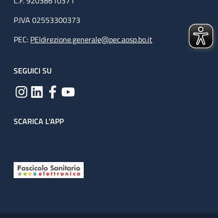
C.F. 92038610371
P.IVA 02553300373
PEC:
PEIdirezione.generale@pec.aosp.bo.it
SEGUICI SU
SCARICA L'APP