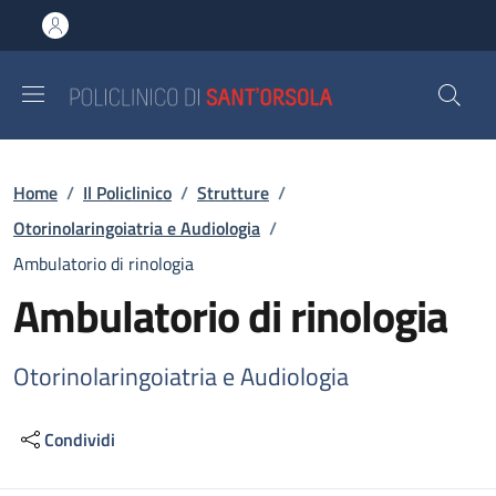
Salta al contenuto principale
Skip to footer content
Briciole di pane
Home
/
Il Policlinico
/
Strutture
/
Otorinolaringoiatria e Audiologia
/
Ambulatorio di rinologia
Ambulatorio di rinologia
Otorinolaringoiatria e Audiologia
Condividi