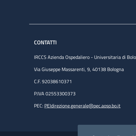
CONTATTI
IRCCS Azienda Ospedaliero - Universitaria di Bol
Via Giuseppe Massarenti, 9, 40138 Bologna
C.F. 92038610371
P.IVA 02553300373
PEC:
PEIdirezione.generale@pec.aosp.bo.it