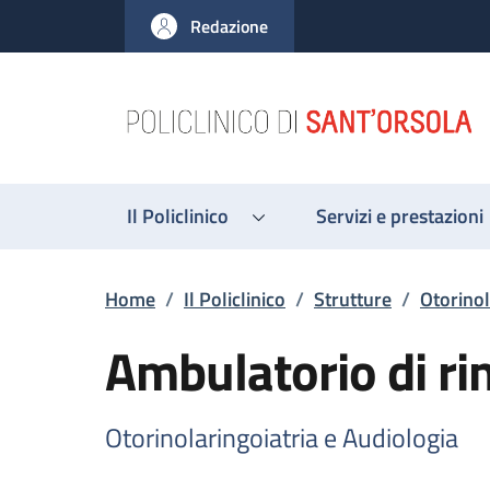
Salta al contenuto principale
Skip to footer content
Redazione
Il Policlinico
Servizi e prestazioni
Briciole di pane
Home
/
Il Policlinico
/
Strutture
/
Otorinol
Ambulatorio di ri
Otorinolaringoiatria e Audiologia