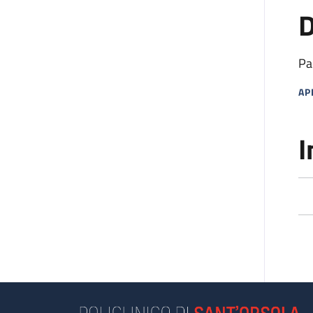
D
Pa
AP
MA
I