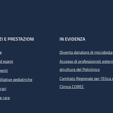
ZI E PRESTAZIONI
IN EVIDENZA
e
Diventa donatore di microbiota
ed esami
Accesso di professionisti estern
strutture del Policlinico
menti
Comitato Regionale per l’Etica 
lliative pediatriche
Clinica COREC
rari
e rare