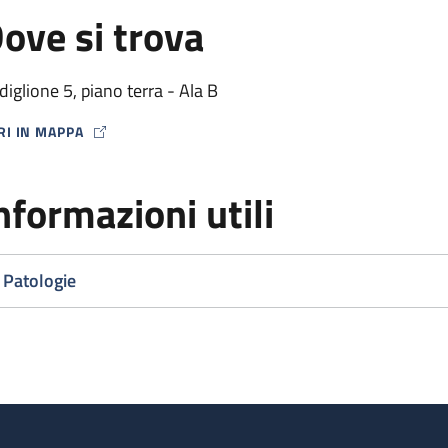
ove si trova
diglione 5, piano terra - Ala B
RI IN MAPPA
P ICON
nformazioni utili
Patologie