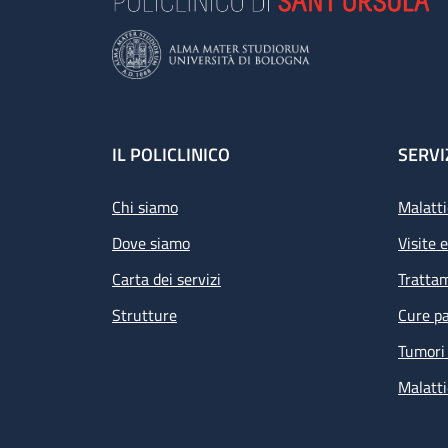
Footer
IL POLICLINICO
SERVI
Chi siamo
Malatti
Dove siamo
Visite 
Carta dei servizi
Tratta
Strutture
Cure pa
Tumori 
Malatti