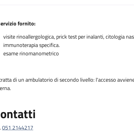
escrizione
servizio fornito:
visite rinoallergologica, prick test per inalanti, citologia 
immunoterapia specifica.
a
esame rinomanometrico
 rinologia
a
 tratta di un ambulatorio di secondo livello: l'accesso avvi
logia
terna.
ontatti
.
051 2144217