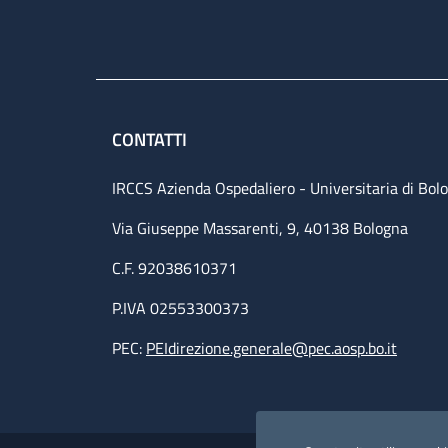
CONTATTI
IRCCS Azienda Ospedaliero - Universitaria di Bol
Via Giuseppe Massarenti, 9, 40138 Bologna
C.F. 92038610371
P.IVA 02553300373
PEC:
PEIdirezione.generale@pec.aosp.bo.it