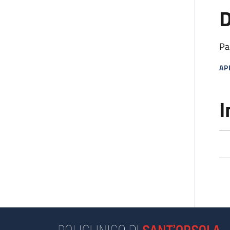
D
Pa
AP
MA
I