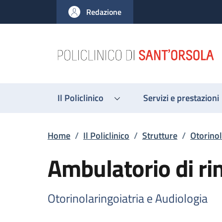
Salta al contenuto principale
Skip to footer content
Redazione
Il Policlinico
Servizi e prestazioni
Briciole di pane
Home
/
Il Policlinico
/
Strutture
/
Otorinol
Ambulatorio di ri
Otorinolaringoiatria e Audiologia