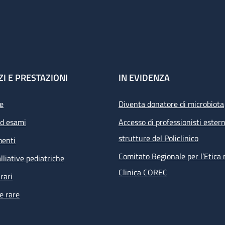
ZI E PRESTAZIONI
IN EVIDENZA
e
Diventa donatore di microbiota
ed esami
Accesso di professionisti estern
strutture del Policlinico
menti
Comitato Regionale per l’Etica 
lliative pediatriche
Clinica COREC
rari
e rare