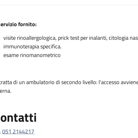
escrizione
servizio fornito:
visite rinoallergologica, prick test per inalanti, citologia 
immunoterapia specifica.
a
esame rinomanometrico
 rinologia
a
 tratta di un ambulatorio di secondo livello: l'accesso avvi
logia
terna.
ontatti
.
051 2144217