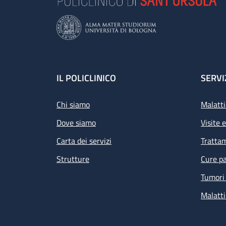
Footer
IL POLICLINICO
SERVI
Chi siamo
Malatti
Dove siamo
Visite 
Carta dei servizi
Tratta
Strutture
Cure pa
Tumori 
Malatti