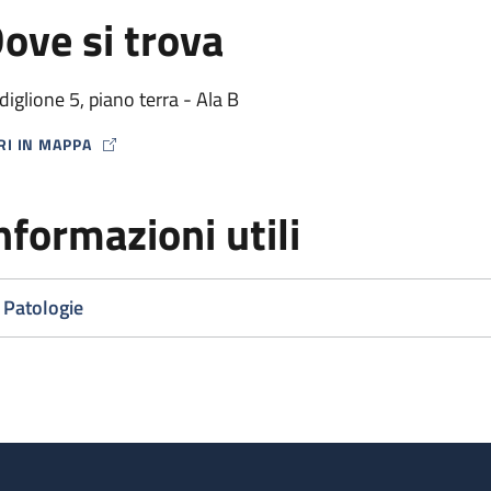
ove si trova
diglione 5, piano terra - Ala B
RI IN MAPPA
P ICON
nformazioni utili
Patologie