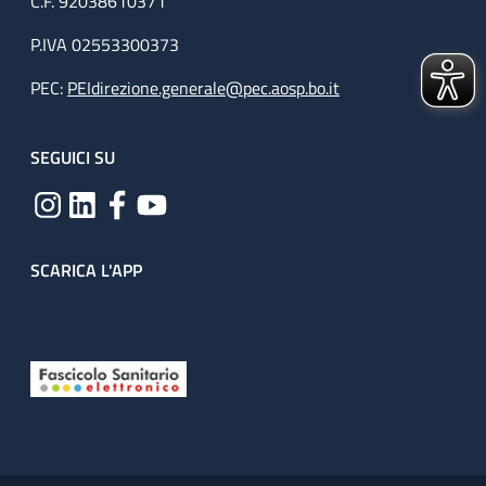
C.F. 92038610371
P.IVA 02553300373
PEC:
PEIdirezione.generale@pec.aosp.bo.it
SEGUICI SU
SCARICA L'APP