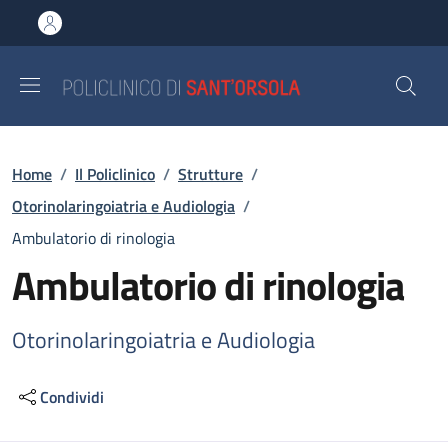
Salta al contenuto principale
Skip to footer content
Briciole di pane
Home
/
Il Policlinico
/
Strutture
/
Otorinolaringoiatria e Audiologia
/
Ambulatorio di rinologia
Ambulatorio di rinologia
Otorinolaringoiatria e Audiologia
Condividi