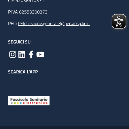
C.F. 92038610371
P.IVA 02553300373
PEC:
PEIdirezione.generale@pec.aosp.bo.it
SEGUICI SU
SCARICA L'APP