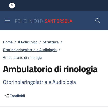
Salta al contenuto principale
Skip to footer content
Briciole di pane
Home
/
Il Policlinico
/
Strutture
/
Otorinolaringoiatria e Audiologia
/
Ambulatorio di rinologia
Ambulatorio di rinologia
Otorinolaringoiatria e Audiologia
Condividi