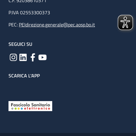
C.F. 92038610371
P.IVA 02553300373
PEC:
PEIdirezione.generale@pec.aosp.bo.it
SEGUICI SU
SCARICA L'APP