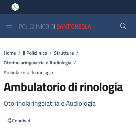
Salta al contenuto principale
Skip to footer content
Briciole di pane
Home
/
Il Policlinico
/
Strutture
/
Otorinolaringoiatria e Audiologia
/
Ambulatorio di rinologia
Ambulatorio di rinologia
Otorinolaringoiatria e Audiologia
Condividi