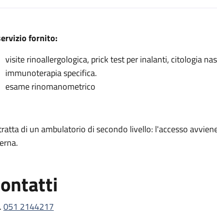
escrizione
servizio fornito:
visite rinoallergologica, prick test per inalanti, citologia 
immunoterapia specifica.
a
esame rinomanometrico
 rinologia
a
 tratta di un ambulatorio di secondo livello: l'accesso avvi
logia
terna.
ontatti
.
051 2144217