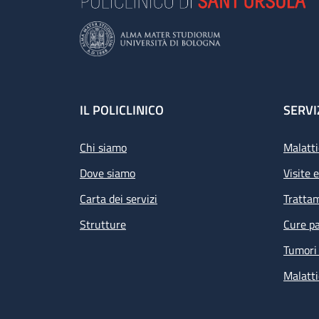
Footer
IL POLICLINICO
SERVI
Chi siamo
Malatti
Dove siamo
Visite 
Carta dei servizi
Tratta
Strutture
Cure pa
Tumori 
Malatti