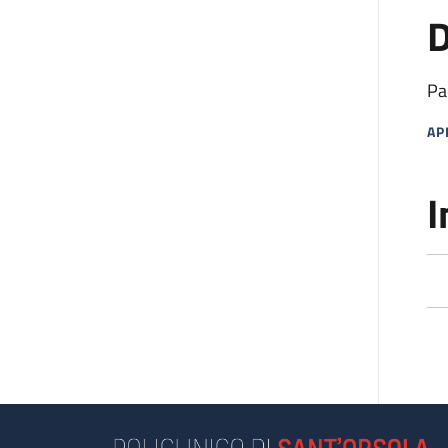
D
Pa
AP
MA
I