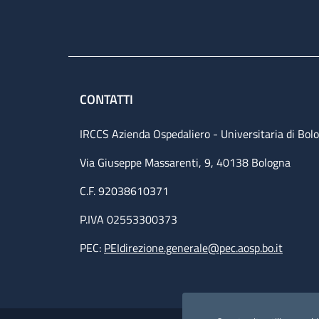
CONTATTI
IRCCS Azienda Ospedaliero - Universitaria di Bol
Via Giuseppe Massarenti, 9, 40138 Bologna
C.F. 92038610371
P.IVA 02553300373
PEC:
PEIdirezione.generale@pec.aosp.bo.it