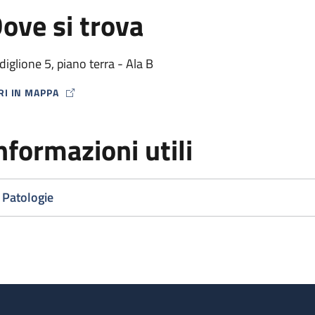
ove si trova
diglione 5, piano terra - Ala B
RI IN MAPPA
P ICON
nformazioni utili
Patologie