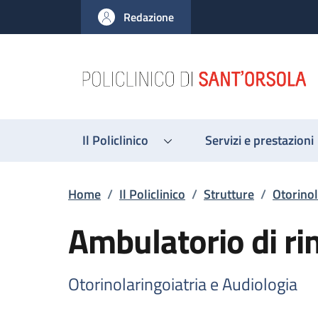
Salta al contenuto principale
Skip to footer content
Redazione
Il Policlinico
Servizi e prestazioni
Briciole di pane
Home
/
Il Policlinico
/
Strutture
/
Otorinol
Ambulatorio di ri
Otorinolaringoiatria e Audiologia