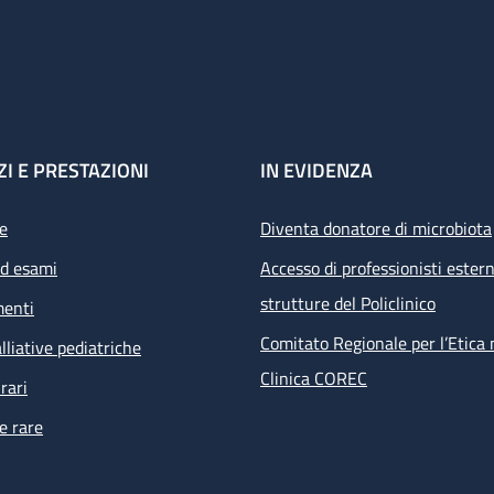
ZI E PRESTAZIONI
IN EVIDENZA
e
Diventa donatore di microbiota
ed esami
Accesso di professionisti estern
strutture del Policlinico
menti
Comitato Regionale per l’Etica 
lliative pediatriche
Clinica COREC
rari
e rare