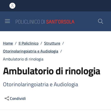
Salta al contenuto principale
Skip to footer content
Briciole di pane
Home
/
Il Policlinico
/
Strutture
/
Otorinolaringoiatria e Audiologia
/
Ambulatorio di rinologia
Ambulatorio di rinologia
Otorinolaringoiatria e Audiologia
Condividi