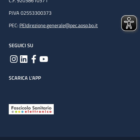
C.F. 92038610371
P.IVA 02553300373
PEC:
PEIdirezione.generale@pec.aosp.bo.it
SEGUICI SU
SCARICA L'APP