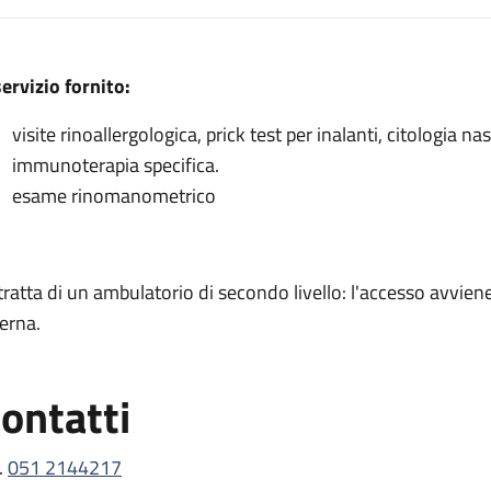
escrizione
servizio fornito:
visite rinoallergologica, prick test per inalanti, citologia 
immunoterapia specifica.
a
esame rinomanometrico
 rinologia
a
 tratta di un ambulatorio di secondo livello: l'accesso avvi
logia
terna.
ontatti
.
051 2144217