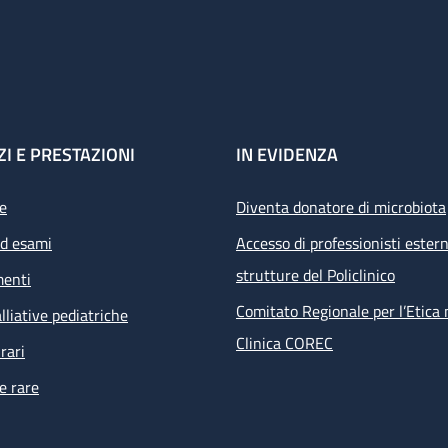
ZI E PRESTAZIONI
IN EVIDENZA
e
Diventa donatore di microbiota
ed esami
Accesso di professionisti estern
strutture del Policlinico
menti
Comitato Regionale per l’Etica 
lliative pediatriche
Clinica COREC
rari
e rare