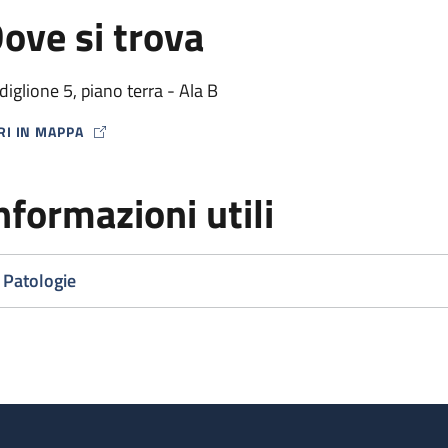
ove si trova
diglione 5, piano terra - Ala B
RI IN MAPPA
P ICON
nformazioni utili
Patologie