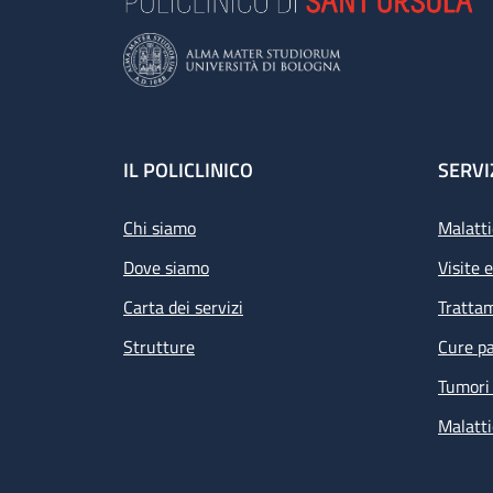
Footer
IL POLICLINICO
SERVI
Chi siamo
Malatti
Dove siamo
Visite 
Carta dei servizi
Tratta
Strutture
Cure pa
Tumori 
Malatti