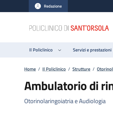
Salta al contenuto principale
Skip to footer content
Redazione
Il Policlinico
Servizi e prestazioni
Briciole di pane
Home
/
Il Policlinico
/
Strutture
/
Otorinol
Ambulatorio di ri
Otorinolaringoiatria e Audiologia