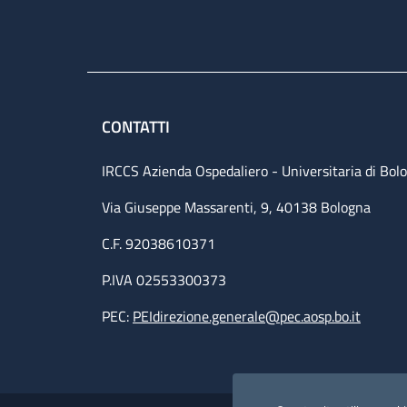
CONTATTI
IRCCS Azienda Ospedaliero - Universitaria di Bol
Via Giuseppe Massarenti, 9, 40138 Bologna
C.F. 92038610371
P.IVA 02553300373
PEC:
PEIdirezione.generale@pec.aosp.bo.it