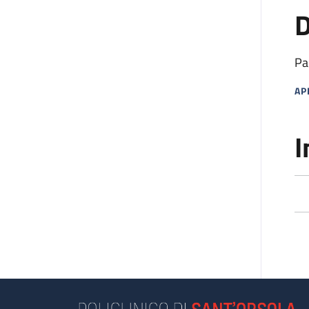
D
Pa
AP
MA
I