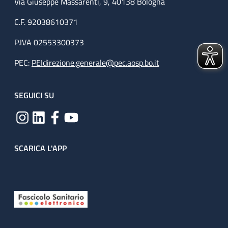
Via Giuseppe Massarenti, 9, 40138 Bologna
C.F. 92038610371
P.IVA 02553300373
PEC:
PEIdirezione.generale@pec.aosp.bo.it
SEGUICI SU
SCARICA L'APP