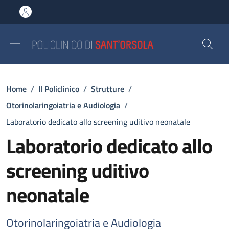
Salta al contenuto principale
Skip to footer content
Briciole di pane
Home
/
Il Policlinico
/
Strutture
/
Otorinolaringoiatria e Audiologia
/
Laboratorio dedicato allo screening uditivo neonatale
Laboratorio dedicato allo
screening uditivo
neonatale
Otorinolaringoiatria e Audiologia