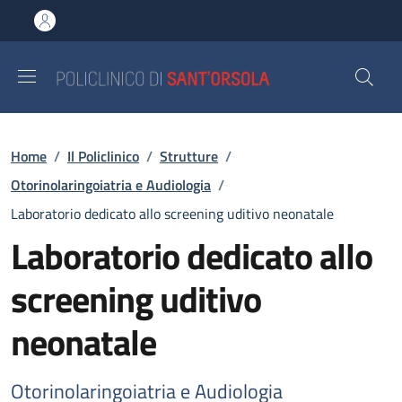
Salta al contenuto principale
Skip to footer content
Briciole di pane
Home
/
Il Policlinico
/
Strutture
/
Otorinolaringoiatria e Audiologia
/
Laboratorio dedicato allo screening uditivo neonatale
Laboratorio dedicato allo
screening uditivo
neonatale
Otorinolaringoiatria e Audiologia