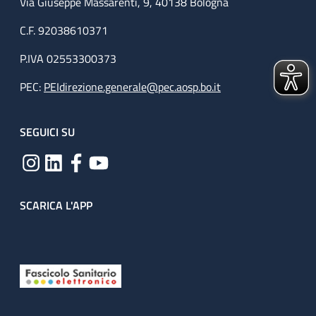
Via Giuseppe Massarenti, 9, 40138 Bologna
C.F. 92038610371
P.IVA 02553300373
PEC:
PEIdirezione.generale@pec.aosp.bo.it
SEGUICI SU
SCARICA L'APP