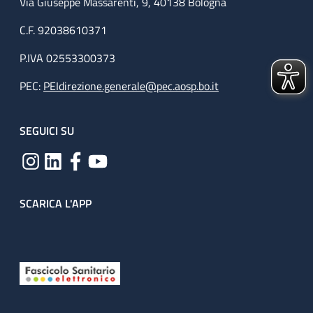
Via Giuseppe Massarenti, 9, 40138 Bologna
C.F. 92038610371
P.IVA 02553300373
PEC:
PEIdirezione.generale@pec.aosp.bo.it
SEGUICI SU
SCARICA L'APP