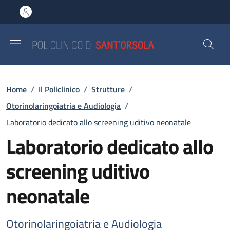
Salta al contenuto principale
Skip to footer content
Briciole di pane
Home
/
Il Policlinico
/
Strutture
/
Otorinolaringoiatria e Audiologia
/
Laboratorio dedicato allo screening uditivo neonatale
Laboratorio dedicato allo
screening uditivo
neonatale
Otorinolaringoiatria e Audiologia