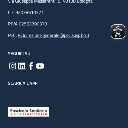
Via Giuseppe Massarenti, 9, 40138 Bologna
C.F. 92038610371
P.IVA 02553300373
PEC:
PEIdirezione.generale@pec.aosp.bo.it
SEGUICI SU
SCARICA L'APP