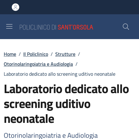
Salta al contenuto principale
Skip to footer content
Briciole di pane
Home
/
Il Policlinico
/
Strutture
/
Otorinolaringoiatria e Audiologia
/
Laboratorio dedicato allo screening uditivo neonatale
Laboratorio dedicato allo
screening uditivo
neonatale
Otorinolaringoiatria e Audiologia