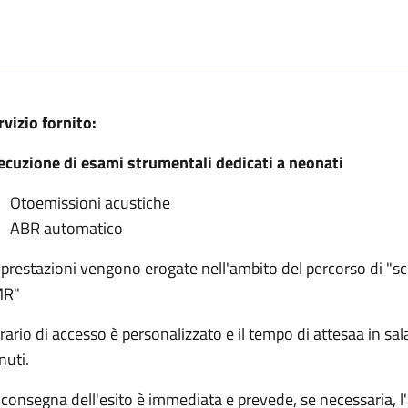
escrizione
rvizio fornito:
o screening uditivo neonatale
ecuzione di esami strumentali dedicati a neonati
reening uditivo neonatale
lo screening uditivo neonatale
Otoemissioni acustiche
ABR automatico
edicato allo screening uditivo neonatale
 prestazioni vengono erogate nell'ambito del percorso di "s
lo screening uditivo neonatale
MR"
orario di accesso è personalizzato e il tempo di attesaa in sa
nuti.
 consegna dell'esito è immediata e prevede, se necessaria, 