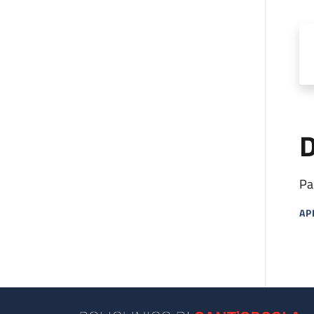
D
Pa
AP
MA