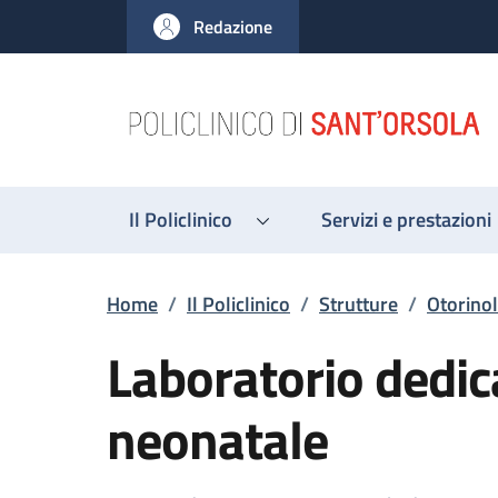
Salta al contenuto principale
Skip to footer content
Redazione
Il Policlinico
Servizi e prestazioni
Briciole di pane
Home
/
Il Policlinico
/
Strutture
/
Otorinol
Laboratorio dedic
neonatale