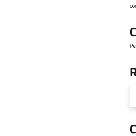
con
C
Pe
R
C