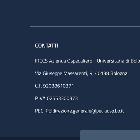
CONTATTI
IRCCS Azienda Ospedaliero - Universitaria di Bol
Via Giuseppe Massarenti, 9, 40138 Bologna
C.F. 92038610371
P.IVA 02553300373
PEC:
PEIdirezione.generale@pec.aosp.bo.it