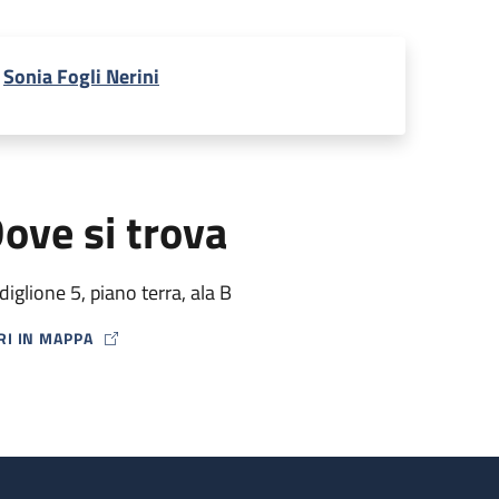
Sonia Fogli Nerini
ove si trova
diglione 5, piano terra, ala B
RI IN MAPPA
P ICON