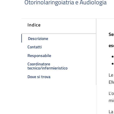
Otorinolaringoiatria e Audiologia
Indice
D
Se
della pagina Laboratorio dedicato all
Descrizione
es
della pagina Laboratorio dedicato allo sc
Contatti
della pagina Laboratorio dedicato al
Responsabile
Coordinatore
della pagina Laboratorio d
tecnico/infermieristico
Le
della pagina Laboratorio dedicato al
Dove si trova
E
L'
mi
La