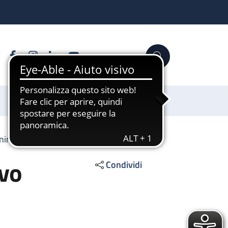
Facebook
Instagram
Linkedin
YouTube
Cerca
Sostienici
ening uditivo neonatale
ivo
Condividi