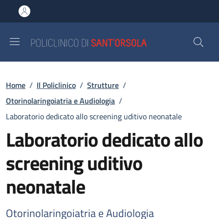
Salta al contenuto principale
Skip to footer content
Briciole di pane
Home
/
Il Policlinico
/
Strutture
/
Otorinolaringoiatria e Audiologia
/
Laboratorio dedicato allo screening uditivo neonatale
Laboratorio dedicato allo
screening uditivo
neonatale
Otorinolaringoiatria e Audiologia