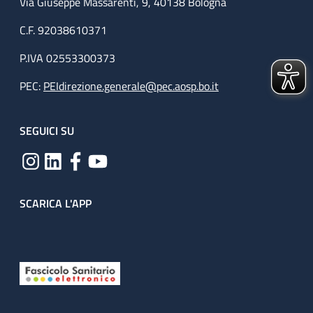
Via Giuseppe Massarenti, 9, 40138 Bologna
C.F. 92038610371
P.IVA 02553300373
PEC:
PEIdirezione.generale@pec.aosp.bo.it
SEGUICI SU
SCARICA L'APP