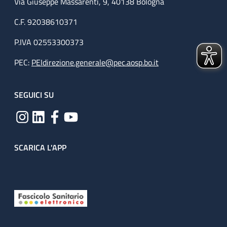
Via Giuseppe Massarenti, 9, 40138 Bologna
C.F. 92038610371
P.IVA 02553300373
PEC:
PEIdirezione.generale@pec.aosp.bo.it
SEGUICI SU
SCARICA L'APP