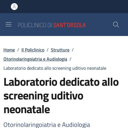
Salta al contenuto principale
Skip to footer content
Briciole di pane
Home
/
Il Policlinico
/
Strutture
/
Otorinolaringoiatria e Audiologia
/
Laboratorio dedicato allo screening uditivo neonatale
Laboratorio dedicato allo
screening uditivo
neonatale
Otorinolaringoiatria e Audiologia