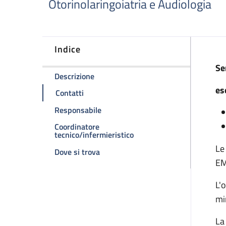
Otorinolaringoiatria e Audiologia
Indice
D
Se
della pagina Laboratorio dedicato allo
Descrizione
es
della pagina Laboratorio dedicato allo sc
Contatti
della pagina Laboratorio dedicato al
Responsabile
Coordinatore
della pagina Laboratorio d
tecnico/infermieristico
Le
della pagina Laboratorio dedicato al
Dove si trova
E
L'
mi
La