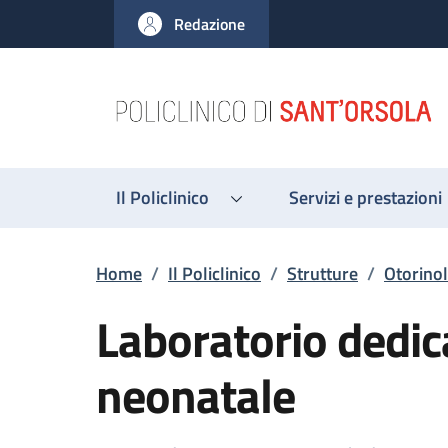
Salta al contenuto principale
Skip to footer content
Redazione
Il Policlinico
Servizi e prestazioni
Briciole di pane
Home
/
Il Policlinico
/
Strutture
/
Otorinol
Laboratorio dedic
neonatale