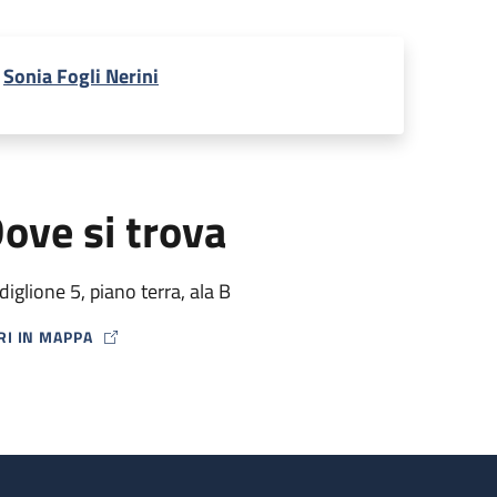
Sonia Fogli Nerini
ove si trova
diglione 5, piano terra, ala B
RI IN MAPPA
P ICON