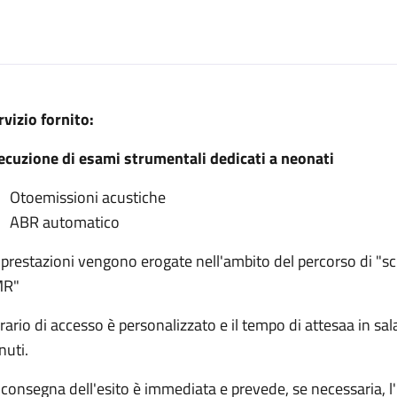
escrizione
rvizio fornito:
 screening uditivo neonatale
ecuzione di esami strumentali dedicati a neonati
reening uditivo neonatale
lo screening uditivo neonatale
Otoemissioni acustiche
ABR automatico
edicato allo screening uditivo neonatale
 prestazioni vengono erogate nell'ambito del percorso di "s
lo screening uditivo neonatale
MR"
orario di accesso è personalizzato e il tempo di attesaa in sa
nuti.
 consegna dell'esito è immediata e prevede, se necessaria, 