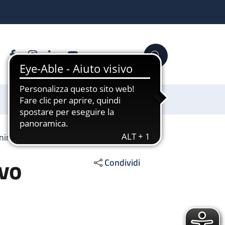
Facebook
Instagram
Linkedin
YouTube
Cerca
Sostienici
ening uditivo neonatale
ivo
Condividi