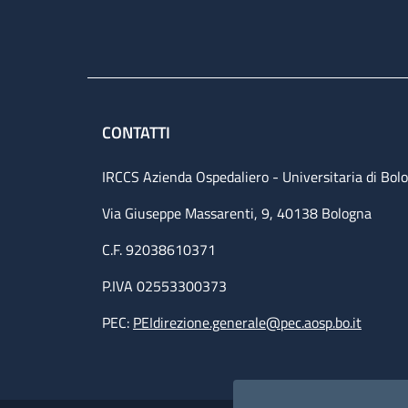
CONTATTI
IRCCS Azienda Ospedaliero - Universitaria di Bol
Via Giuseppe Massarenti, 9, 40138 Bologna
C.F. 92038610371
P.IVA 02553300373
PEC:
PEIdirezione.generale@pec.aosp.bo.it