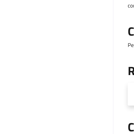
con
C
Pe
R
C