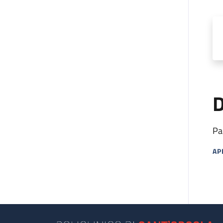
D
Pa
AP
MA