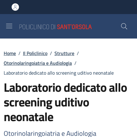
Salta al contenuto principale
Skip to footer content
Briciole di pane
Home
/
Il Policlinico
/
Strutture
/
Otorinolaringoiatria e Audiologia
/
Laboratorio dedicato allo screening uditivo neonatale
Laboratorio dedicato allo
screening uditivo
neonatale
Otorinolaringoiatria e Audiologia