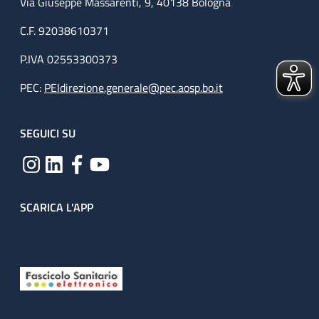
Via Giuseppe Massarenti, 9, 40138 Bologna
C.F. 92038610371
P.IVA 02553300373
PEC:
PEIdirezione.generale@pec.aosp.bo.it
SEGUICI SU
SCARICA L'APP