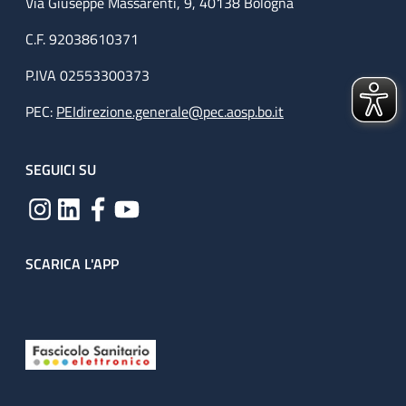
Via Giuseppe Massarenti, 9, 40138 Bologna
C.F. 92038610371
P.IVA 02553300373
PEC:
PEIdirezione.generale@pec.aosp.bo.it
SEGUICI SU
SCARICA L'APP