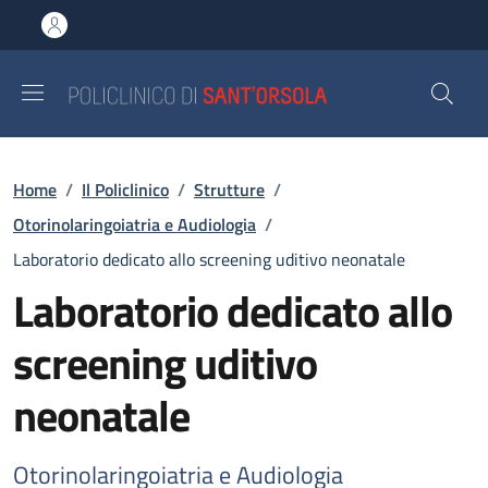
Salta al contenuto principale
Skip to footer content
Briciole di pane
Home
/
Il Policlinico
/
Strutture
/
Otorinolaringoiatria e Audiologia
/
Laboratorio dedicato allo screening uditivo neonatale
Laboratorio dedicato allo
screening uditivo
neonatale
Otorinolaringoiatria e Audiologia