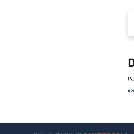
D
Pa
AP
MA