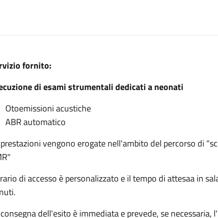
escrizione
rvizio fornito:
o screening uditivo neonatale
ecuzione di esami strumentali dedicati a neonati
reening uditivo neonatale
lo screening uditivo neonatale
Otoemissioni acustiche
ABR automatico
edicato allo screening uditivo neonatale
 prestazioni vengono erogate nell'ambito del percorso di "s
lo screening uditivo neonatale
MR"
orario di accesso è personalizzato e il tempo di attesaa in sa
nuti.
 consegna dell'esito è immediata e prevede, se necessaria, 