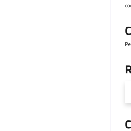
con
C
Pe
R
C