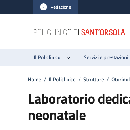
Salta al contenuto principale
Skip to footer content
Redazione
Il Policlinico
Servizi e prestazioni
Briciole di pane
Home
/
Il Policlinico
/
Strutture
/
Otorinol
Laboratorio dedic
neonatale