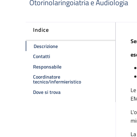
Otorinolaringoiatria e Audiologia
Indice
D
Se
della pagina Laboratorio dedicato all
Descrizione
es
della pagina Laboratorio dedicato allo sc
Contatti
della pagina Laboratorio dedicato al
Responsabile
Coordinatore
della pagina Laboratorio d
tecnico/infermieristico
Le
della pagina Laboratorio dedicato al
Dove si trova
E
L'
mi
La