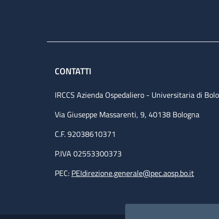
CONTATTI
IRCCS Azienda Ospedaliero - Universitaria di Bol
Via Giuseppe Massarenti, 9, 40138 Bologna
C.F. 92038610371
P.IVA 02553300373
PEC:
PEIdirezione.generale@pec.aosp.bo.it