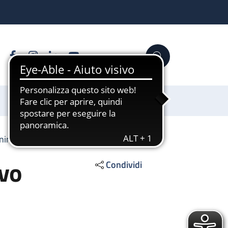
Facebook
Instagram
Linkedin
YouTube
Cerca
Sostienici
ening uditivo neonatale
ivo
Condividi