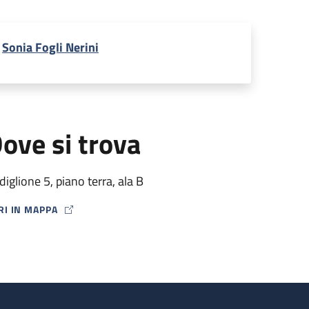
Sonia Fogli Nerini
ove si trova
diglione 5, piano terra, ala B
RI IN MAPPA
P ICON