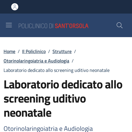
Salta al contenuto principale
Skip to footer content
Briciole di pane
Home
/
Il Policlinico
/
Strutture
/
Otorinolaringoiatria e Audiologia
/
Laboratorio dedicato allo screening uditivo neonatale
Laboratorio dedicato allo
screening uditivo
neonatale
Otorinolaringoiatria e Audiologia