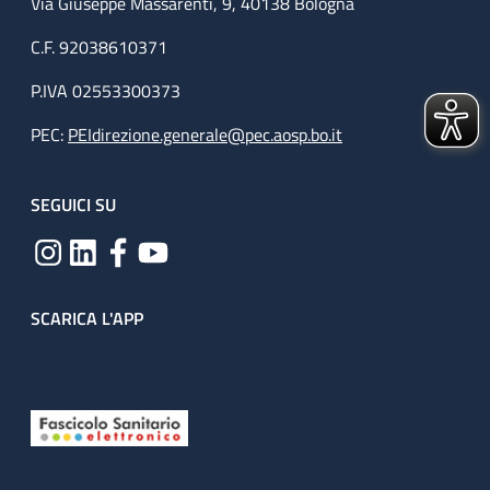
Via Giuseppe Massarenti, 9, 40138 Bologna
C.F. 92038610371
P.IVA 02553300373
PEC:
PEIdirezione.generale@pec.aosp.bo.it
SEGUICI SU
SCARICA L'APP