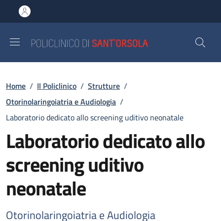
Salta al contenuto principale
Skip to footer content
Briciole di pane
Home
/
Il Policlinico
/
Strutture
/
Otorinolaringoiatria e Audiologia
/
Laboratorio dedicato allo screening uditivo neonatale
Laboratorio dedicato allo
screening uditivo
neonatale
Otorinolaringoiatria e Audiologia