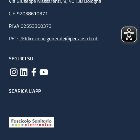
Via Giuseppe Massarenti, 9, 40138 Bologna
C.F. 92038610371
P.IVA 02553300373
PEC:
PEIdirezione.generale@pec.aosp.bo.it
SEGUICI SU
SCARICA L'APP