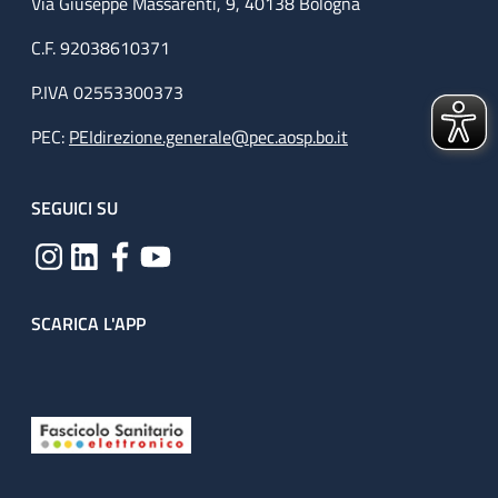
Via Giuseppe Massarenti, 9, 40138 Bologna
C.F. 92038610371
P.IVA 02553300373
PEC:
PEIdirezione.generale@pec.aosp.bo.it
SEGUICI SU
SCARICA L'APP