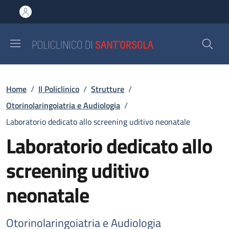
Salta al contenuto principale
Skip to footer content
Briciole di pane
Home
/
Il Policlinico
/
Strutture
/
Otorinolaringoiatria e Audiologia
/
Laboratorio dedicato allo screening uditivo neonatale
Laboratorio dedicato allo
screening uditivo
neonatale
Otorinolaringoiatria e Audiologia