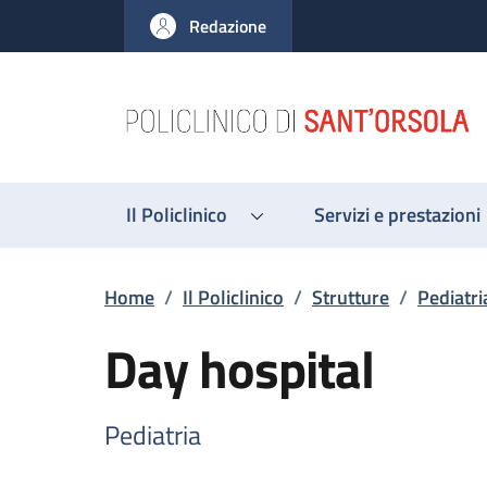
Salta al contenuto principale
Skip to footer content
Redazione
Il Policlinico
Servizi e prestazioni
Briciole di pane
Home
/
Il Policlinico
/
Strutture
/
Pediatri
Day hospital
Pediatria