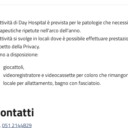
escrizione
attività di Day Hospital è prevista per le patologie che necessi
rapeutiche ripetute nell'arco dell'anno.
attività si svolge in locali dove è possibile effettuare prestaz
petto della Privacy.
no a disposizione:
giocattoli,
videoregistratore e videocassette per coloro che rimangono 
locale per allattamento, bagno con fasciatoio.
ontatti
.
051 2144829