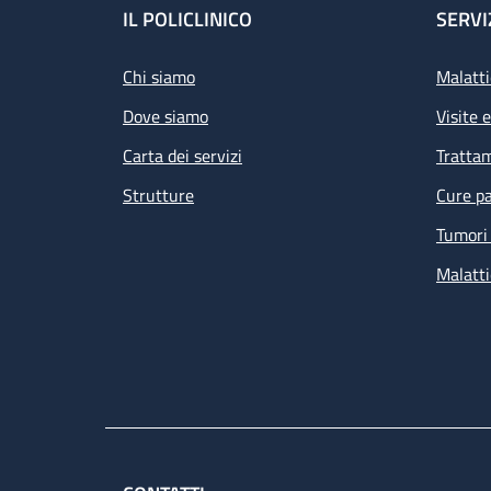
Footer
IL POLICLINICO
SERVI
Chi siamo
Malatti
Dove siamo
Visite 
Carta dei servizi
Tratta
Strutture
Cure pa
Tumori 
Malatti