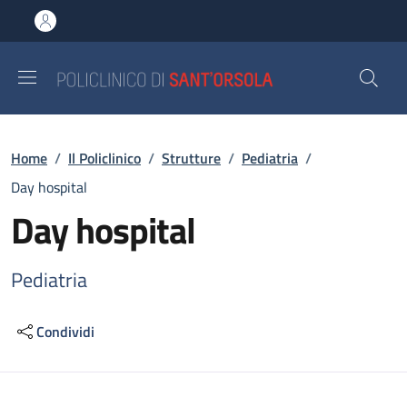
Salta al contenuto principale
Skip to footer content
Briciole di pane
Home
/
Il Policlinico
/
Strutture
/
Pediatria
/
Day hospital
Day hospital
Pediatria
Condividi