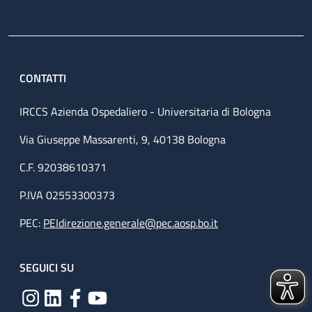
CONTATTI
IRCCS Azienda Ospedaliero - Universitaria di Bologna
Via Giuseppe Massarenti, 9, 40138 Bologna
C.F. 92038610371
P.IVA 02553300373
PEC:
PEIdirezione.generale@pec.aosp.bo.it
SEGUICI SU