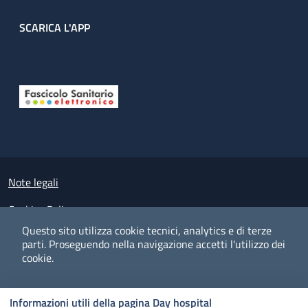
SCARICA L'APP
Useful links section
Small prints
Note legali
Cookies Policy
Questo sito utilizza cookie tecnici, analytics e di terze
Policy privacy e protezione del dato personale
parti.
Proseguendo nella navigazione accetti l'utilizzo dei
cookie.
Albo pretorio on-line
Dichiarazione di accessibilità
COOKIES
I CO
PREFERENZE
ACCETTO
Informazioni utili della pagina Day hospital