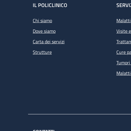
Footer
IL POLICLINICO
SERVI
Chi siamo
Malatti
Dove siamo
Visite 
Carta dei servizi
Tratta
Strutture
Cure pa
Tumori 
Malatti