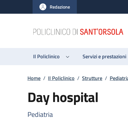
Salta al contenuto principale
Skip to footer content
Redazione
Il Policlinico
Servizi e prestazioni
Briciole di pane
Home
/
Il Policlinico
/
Strutture
/
Pediatri
Day hospital
Pediatria