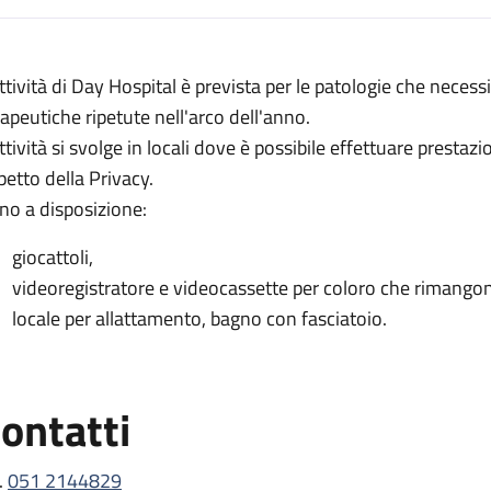
escrizione
attività di Day Hospital è prevista per le patologie che necessi
rapeutiche ripetute nell'arco dell'anno.
attività si svolge in locali dove è possibile effettuare prestaz
petto della Privacy.
no a disposizione:
giocattoli,
videoregistratore e videocassette per coloro che rimangono 
locale per allattamento, bagno con fasciatoio.
ontatti
.
051 2144829