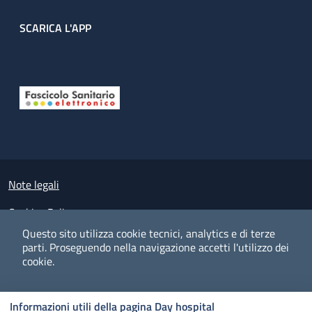
SCARICA L'APP
Useful links section
Small prints
Note legali
Cookies Policy
Questo sito utilizza cookie tecnici, analytics e di terze
Policy privacy e protezione del dato personale
parti.
Proseguendo nella navigazione accetti l'utilizzo dei
cookie.
Albo pretorio on-line
Dichiarazione di accessibilità
COOKIES
I CO
PREFERENZE
ACCETTO
Informazioni utili della pagina Day hospital