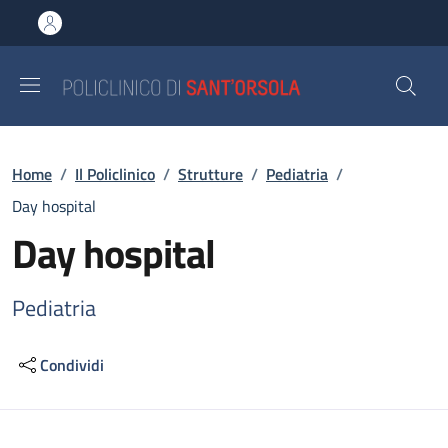
Salta al contenuto principale
Skip to footer content
Briciole di pane
Home
/
Il Policlinico
/
Strutture
/
Pediatria
/
Day hospital
Day hospital
Pediatria
Condividi