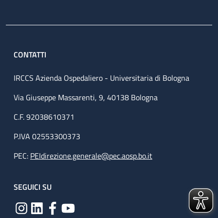
CONTATTI
IRCCS Azienda Ospedaliero - Universitaria di Bologna
Via Giuseppe Massarenti, 9, 40138 Bologna
C.F. 92038610371
P.IVA 02553300373
PEC:
PEIdirezione.generale@pec.aosp.bo.it
SEGUICI SU