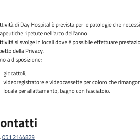
escrizione
attività di Day Hospital è prevista per le patologie che necessi
rapeutiche ripetute nell'arco dell'anno.
attività si svolge in locali dove è possibile effettuare prestaz
petto della Privacy.
no a disposizione:
giocattoli,
videoregistratore e videocassette per coloro che rimangono 
locale per allattamento, bagno con fasciatoio.
ontatti
.
051 2144829