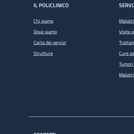
Footer
IL POLICLINICO
SERVI
Chi siamo
Malatti
Dove siamo
Visite 
Carta dei servizi
Tratta
Strutture
Cure pa
Tumori 
Malatti