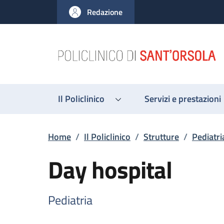
Salta al contenuto principale
Skip to footer content
Redazione
Il Policlinico
Servizi e prestazioni
Briciole di pane
Home
/
Il Policlinico
/
Strutture
/
Pediatri
Day hospital
Pediatria