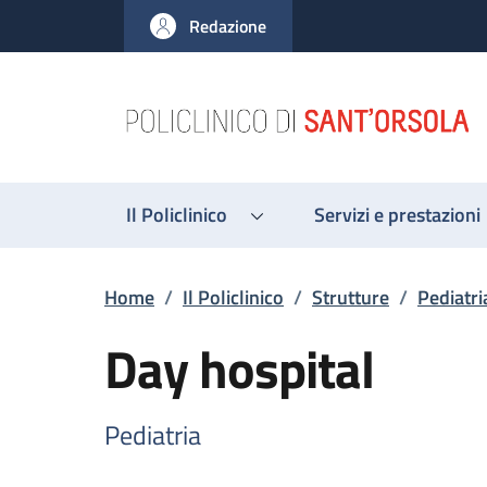
Salta al contenuto principale
Skip to footer content
Redazione
Il Policlinico
Servizi e prestazioni
Briciole di pane
Home
/
Il Policlinico
/
Strutture
/
Pediatri
Day hospital
Pediatria