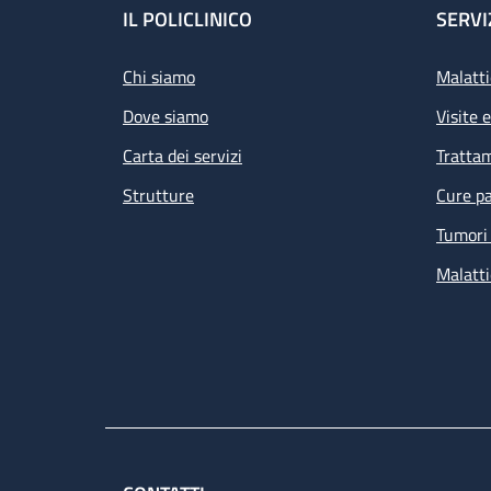
Footer
IL POLICLINICO
SERVI
Chi siamo
Malatti
Dove siamo
Visite 
Carta dei servizi
Tratta
Strutture
Cure pa
Tumori 
Malatti