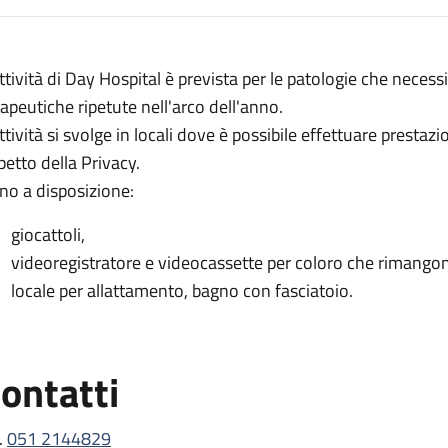
escrizione
attività di Day Hospital è prevista per le patologie che necessi
rapeutiche ripetute nell'arco dell'anno.
attività si svolge in locali dove è possibile effettuare prestaz
petto della Privacy.
no a disposizione:
giocattoli,
videoregistratore e videocassette per coloro che rimangono 
locale per allattamento, bagno con fasciatoio.
ontatti
.
051 2144829