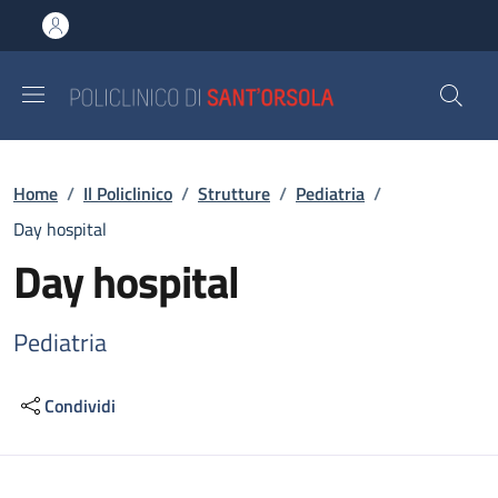
Salta al contenuto principale
Skip to footer content
Briciole di pane
Home
/
Il Policlinico
/
Strutture
/
Pediatria
/
Day hospital
Day hospital
Pediatria
Condividi