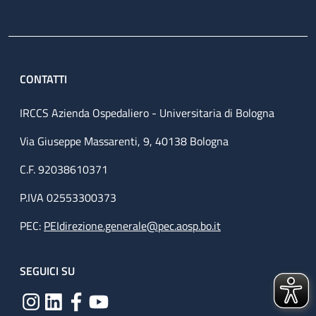
CONTATTI
IRCCS Azienda Ospedaliero - Universitaria di Bologna
Via Giuseppe Massarenti, 9, 40138 Bologna
C.F. 92038610371
P.IVA 02553300373
PEC:
PEIdirezione.generale@pec.aosp.bo.it
SEGUICI SU