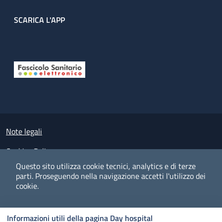
SCARICA L'APP
Useful links section
Small prints
Note legali
Cookies Policy
Questo sito utilizza cookie tecnici, analytics e di terze
Policy privacy e protezione del dato personale
parti.
Proseguendo nella navigazione accetti l'utilizzo dei
cookie.
Albo pretorio on-line
Dichiarazione di accessibilità
COOKIES
I CO
PREFERENZE
ACCETTO
Informazioni utili della pagina Day hospital