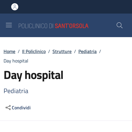
Salta al contenuto principale
Skip to footer content
Briciole di pane
Home
/
Il Policlinico
/
Strutture
/
Pediatria
/
Day hospital
Day hospital
Pediatria
Condividi