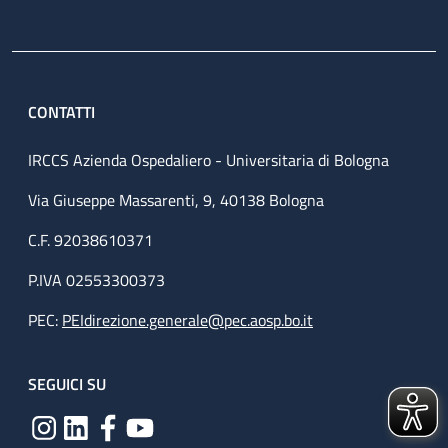
CONTATTI
IRCCS Azienda Ospedaliero - Universitaria di Bologna
Via Giuseppe Massarenti, 9, 40138 Bologna
C.F. 92038610371
P.IVA 02553300373
PEC:
PEIdirezione.generale@pec.aosp.bo.it
SEGUICI SU