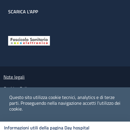
SCARICA L'APP
Useful links section
Small prints
Note legali
Cookies Policy
Questo sito utilizza cookie tecnici, analytics e di terze
Policy privacy e protezione del dato personale
parti.
Proseguendo nella navigazione accetti l'utilizzo dei
cookie.
Albo pretorio on-line
Dichiarazione di accessibilità
COOKIES
I CO
PREFERENZE
ACCETTO
Informazioni utili della pagina Day hospital