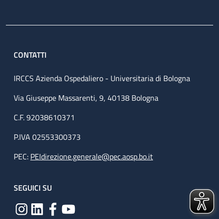
CONTATTI
IRCCS Azienda Ospedaliero - Universitaria di Bologna
Via Giuseppe Massarenti, 9, 40138 Bologna
C.F. 92038610371
P.IVA 02553300373
PEC:
PEIdirezione.generale@pec.aosp.bo.it
SEGUICI SU