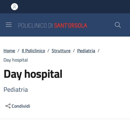
Salta al contenuto principale
Skip to footer content
Briciole di pane
Home
/
Il Policlinico
/
Strutture
/
Pediatria
/
Day hospital
Day hospital
Pediatria
Condividi