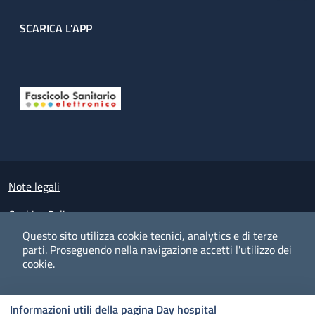
SCARICA L'APP
Useful links section
Small prints
Note legali
Cookies Policy
Questo sito utilizza cookie tecnici, analytics e di terze
Policy privacy e protezione del dato personale
parti.
Proseguendo nella navigazione accetti l'utilizzo dei
cookie.
Albo pretorio on-line
Dichiarazione di accessibilità
COOKIES
I CO
PREFERENZE
ACCETTO
Informazioni utili della pagina Day hospital