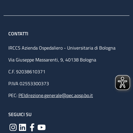
CONTATTI
IRCCS Azienda Ospedaliero - Universitaria di Bologna
Via Giuseppe Massarenti, 9, 40138 Bologna
C.F. 92038610371
P.IVA 02553300373
PEC:
PEIdirezione.generale@pec.aosp.bo.it
SEGUICI SU