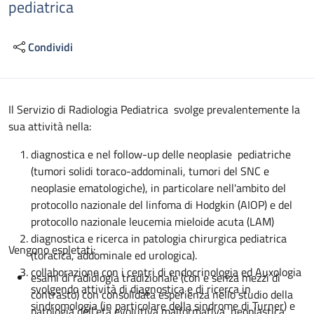
pediatrica
Condividi
Descrizione
Il Servizio di Radiologia Pediatrica svolge prevalentemente la
sua attività nella:
diagnostica e nel follow-up delle neoplasie pediatriche
(tumori solidi toraco-addominali, tumori del SNC e
neoplasie ematologiche), in particolare nell'ambito del
protocollo nazionale del linfoma di Hodgkin (AIOP) e del
protocollo nazionale leucemia mieloide acuta (LAM)
diagnostica e ricerca in patologia chirurgica pediatrica
Vengono espletati:
(toracica, addominale ed urologica).
collaborazione con i centri di endocrinologia ed Auxologia
esami di radiologia tradizionale (con e senza mezzi di
svolgendo attività di diagnostica e di ricerca in
contrasto) con consolidata esperienza nello studio della
sindromologia (in particolare della sindrome di Turner) e
patologia dell'età evolutiva malformativa, neoplastica,