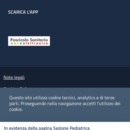
SCARICA L'APP
Useful links section
Small prints
Note legali
Cookies Policy
Questo sito utilizza cookie tecnici, analytics e di terze
Policy privacy e protezione del dato personale
parti.
Proseguendo nella navigazione accetti l'utilizzo dei
cookie.
Albo pretorio on-line
Dichiarazione di accessibilità
COOKIES
I CO
PREFERENZE
ACCETTO
In evidenza della pagina Sezione Pediatrica