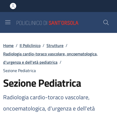
Salta al contenuto principale
Skip to footer content
Briciole di pane
Home
/
Il Policlinico
/
Strutture
/
Radiologia cardio-toraco vascolare, oncoematologica,
d'urgenza e dell'età pediatrica
/
Sezione Pediatrica
Sezione Pediatrica
Radiologia cardio-toraco vascolare,
oncoematologica, d'urgenza e dell'età