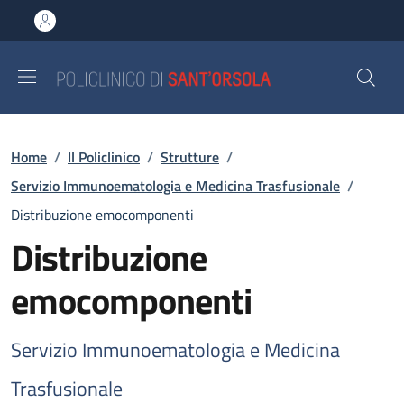
Salta al contenuto principale
Skip to footer content
Briciole di pane
Home
/
Il Policlinico
/
Strutture
/
Servizio Immunoematologia e Medicina Trasfusionale
/
Distribuzione emocomponenti
Distribuzione
emocomponenti
Servizio Immunoematologia e Medicina
Trasfusionale