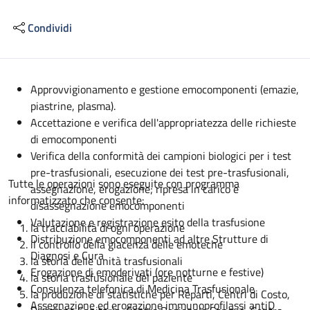
Condividi
Descrizione
Approvvigionamento e gestione emocomponenti (emazie,
piastrine, plasma).
Accettazione e verifica dell'appropriatezza delle richieste
di emocomponenti
Verifica della conformità dei campioni biologici per i test
pre-trasfusionali, esecuzione dei test pre-trasfusionali,
Tutte le operazioni sono eseguite con programma
assegnazione, erogazione; ripresa in carico e
informatizzato che consente:
disassegnazione emocomponenti
Valutazione e registrazione esito della trasfusione
la tracciabilità di ogni operazione
Distribuzione emocomponenti ad altre Strutture di
il controllo della giacenza delle emoteche
Diagnosi e Cura
la storia delle unità trasfusionali
Erogazione di emoderivati (ore notturne e festive)
la storia trasfusionale del paziente
Consulenza telefonica di Medicina Trasfusionale
la produzione di statistiche per Reparti, Centri di Costo,
Assegnazione ed erogazione immunoprofilassi antiD