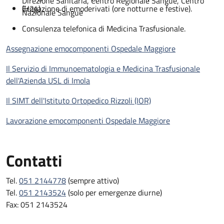
Direzione Sanitaria, Centro Regionale Sangue, Centro
(H24)
Erogazione di emoderivati (ore notturne e festive).
Nazionale Sangue
Consulenza telefonica di Medicina Trasfusionale.
Assegnazione emocomponenti Ospedale Maggiore
Il Servizio di Immunoematologia e Medicina Trasfusionale
dell'Azienda USL di Imola
Il SIMT dell'Istituto Ortopedico Rizzoli (IOR)
Lavorazione emocomponenti Ospedale Maggiore
Contatti
Tel.
051 2144778
(sempre attivo)
Tel.
051 2143524
(solo per emergenze diurne)
Fax: 051 2143524