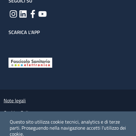
SEGUICI SU
SCARICA L'APP
Useful links section
Small prints
Note legali
Cookies Policy
Questo sito utilizza cookie tecnici, analytics e di terze
Policy privacy e protezione del dato personale
parti.
Proseguendo nella navigazione accetti l'utilizzo dei
cookie.