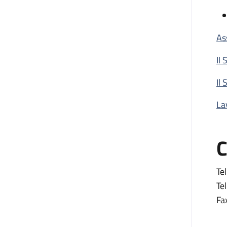
As
Il
Il 
La
C
Tel
Tel
Fa