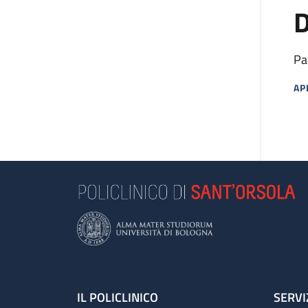
D
Pa
AP
MA
Footer
IL POLICLINICO
SERVI