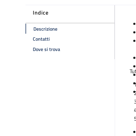
Indice
D
della pagina Distribuzione emocompo
Descrizione
della pagina Distribuzione emocomponen
Contatti
della pagina Distribuzione emocomp
Dove si trova
Tu