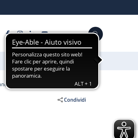
Facebook
Instagram
Linkedin
YouTube
Cerca
Sostienici
ione emocomponenti
Condividi