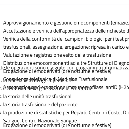
escrizione
Approvvigionamento e gestione emocomponenti (emazie, p
nenti
Accettazione e verifica dell'appropriatezza delle richiest
ti
Verifica della conformità dei campioni biologici per i test p
onenti
trasfusionali, assegnazione, erogazione; ripresa in cari
Valutazione e registrazione esito della trasfusione
Distribuzione emocomponenti ad altre Strutture di Diagno
tte le operazioni sono eseguite con programma informatizz
Erogazione di emoderivati (ore notturne e festive)
Consulenza telefonica di Medicina Trasfusionale
la tracciabilità di ogni operazione
Assegnazione ed erogazione immunoprofilassi antiD (H24
il controllo della giacenza delle emoteche
la storia delle unità trasfusionali
la storia trasfusionale del paziente
la produzione di statistiche per Reparti, Centri di Costo, D
Sangue, Centro Nazionale Sangue
Erogazione di emoderivati (ore notturne e festive).