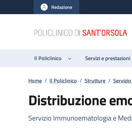
Salta al contenuto principale
Skip to footer content
Redazione
Il Policlinico
Servizi e prestazioni
Briciole di pane
Home
/
Il Policlinico
/
Strutture
/
Servizi
Distribuzione e
Servizio Immunoematologia e Medi