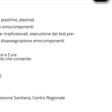
iastrine, plasma).
e di emocomponenti
re-trasfusionali, esecuzione dei test pre-
co e disassegnazione emocomponenti
si e Cura
ato che consente:
)
irezione Sanitaria, Centro Regionale