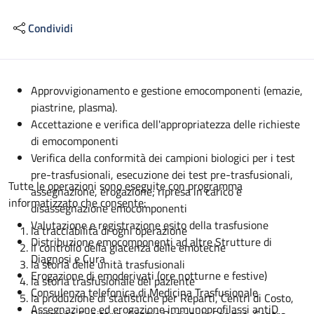
Condividi
Descrizione
Approvvigionamento e gestione emocomponenti (emazie,
piastrine, plasma).
Accettazione e verifica dell'appropriatezza delle richieste
di emocomponenti
Verifica della conformità dei campioni biologici per i test
pre-trasfusionali, esecuzione dei test pre-trasfusionali,
Tutte le operazioni sono eseguite con programma
assegnazione, erogazione; ripresa in carico e
informatizzato che consente:
disassegnazione emocomponenti
Valutazione e registrazione esito della trasfusione
la tracciabilità di ogni operazione
Distribuzione emocomponenti ad altre Strutture di
il controllo della giacenza delle emoteche
Diagnosi e Cura
la storia delle unità trasfusionali
Erogazione di emoderivati (ore notturne e festive)
la storia trasfusionale del paziente
Consulenza telefonica di Medicina Trasfusionale
la produzione di statistiche per Reparti, Centri di Costo,
Assegnazione ed erogazione immunoprofilassi antiD