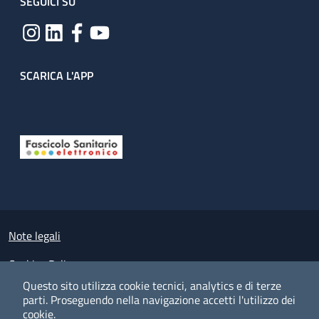
SEGUICI SU
SCARICA L'APP
Useful links section
Small prints
Note legali
Cookies Policy
Questo sito utilizza cookie tecnici, analytics e di terze
Policy privacy e protezione del dato personale
parti.
Proseguendo nella navigazione accetti l'utilizzo dei
cookie.