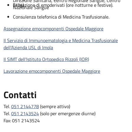
Direzione Sanitaria, Centro Regionale Sangue, Centro
(H24)
Erogazione di emoderivati (ore notturne e festive).
Nazionale Sangue
Consulenza telefonica di Medicina Trasfusionale.
Assegnazione emocomponenti Ospedale Maggiore
Il Servizio di Immunoematologia e Medicina Trasfusionale
dell'Azienda USL di Imola
Il SIMT dell'Istituto Ortopedico Rizzoli (IOR)
Lavorazione emocomponenti Ospedale Maggiore
Contatti
Tel.
051 2144778
(sempre attivo)
Tel.
051 2143524
(solo per emergenze diurne)
Fax: 051 2143524