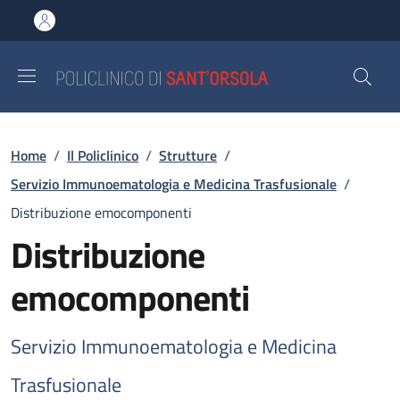
Salta al contenuto principale
Skip to footer content
Briciole di pane
Home
/
Il Policlinico
/
Strutture
/
Servizio Immunoematologia e Medicina Trasfusionale
/
Distribuzione emocomponenti
Distribuzione
emocomponenti
Servizio Immunoematologia e Medicina
Trasfusionale