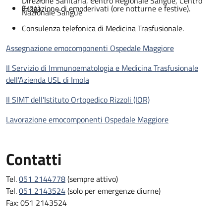
Direzione Sanitaria, Centro Regionale Sangue, Centro
(H24)
Erogazione di emoderivati (ore notturne e festive).
Nazionale Sangue
Consulenza telefonica di Medicina Trasfusionale.
Assegnazione emocomponenti Ospedale Maggiore
Il Servizio di Immunoematologia e Medicina Trasfusionale
dell'Azienda USL di Imola
Il SIMT dell'Istituto Ortopedico Rizzoli (IOR)
Lavorazione emocomponenti Ospedale Maggiore
Contatti
Tel.
051 2144778
(sempre attivo)
Tel.
051 2143524
(solo per emergenze diurne)
Fax: 051 2143524