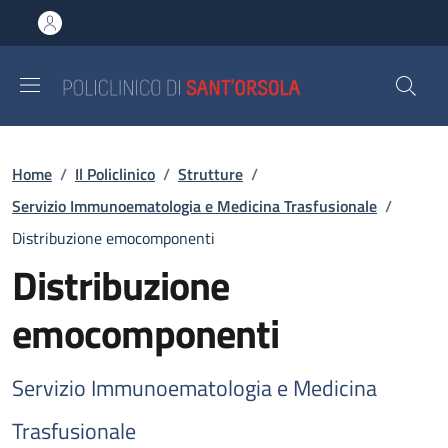
Salta al contenuto principale
Skip to footer content
Briciole di pane
Home
/
Il Policlinico
/
Strutture
/
Servizio Immunoematologia e Medicina Trasfusionale
/
Distribuzione emocomponenti
Distribuzione
emocomponenti
Servizio Immunoematologia e Medicina
Trasfusionale