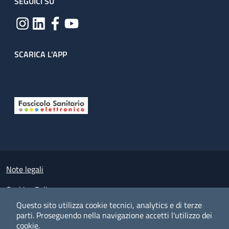
SEGUICI SU
SCARICA L'APP
Useful links section
Small prints
Note legali
Cookies Policy
Questo sito utilizza cookie tecnici, analytics e di terze
Policy privacy e protezione del dato personale
parti.
Proseguendo nella navigazione accetti l'utilizzo dei
cookie.