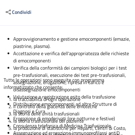
Condividi
Descrizione
Approvvigionamento e gestione emocomponenti (emazie,
piastrine, plasma).
Accettazione e verifica dell'appropriatezza delle richieste
di emocomponenti
Verifica della conformità dei campioni biologici per i test
pre-trasfusionali, esecuzione dei test pre-trasfusionali,
Tutte le operazioni sono eseguite con programma
assegnazione, erogazione; ripresa in carico e
informatizzato che consente:
disassegnazione emocomponenti
Valutazione e registrazione esito della trasfusione
la tracciabilità di ogni operazione
Distribuzione emocomponenti ad altre Strutture di
il controllo della giacenza delle emoteche
Diagnosi e Cura
la storia delle unità trasfusionali
Erogazione di emoderivati (ore notturne e festive)
la storia trasfusionale del paziente
Consulenza telefonica di Medicina Trasfusionale
la produzione di statistiche per Reparti, Centri di Costo,
Assegnazione ed erogazione immunoprofilassi antiD