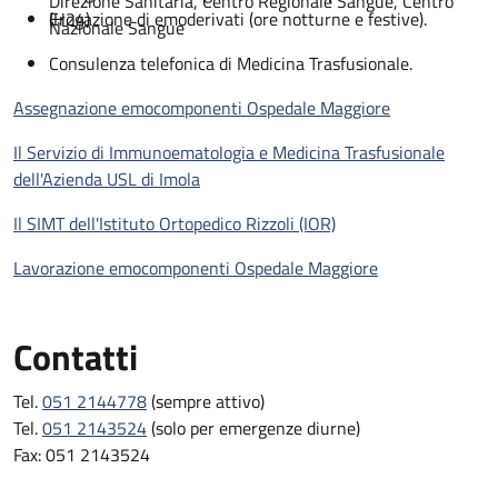
Direzione Sanitaria, Centro Regionale Sangue, Centro
(H24)
Erogazione di emoderivati (ore notturne e festive).
Nazionale Sangue
Consulenza telefonica di Medicina Trasfusionale.
Assegnazione emocomponenti Ospedale Maggiore
Il Servizio di Immunoematologia e Medicina Trasfusionale
dell'Azienda USL di Imola
Il SIMT dell'Istituto Ortopedico Rizzoli (IOR)
Lavorazione emocomponenti Ospedale Maggiore
Contatti
Tel.
051 2144778
(sempre attivo)
Tel.
051 2143524
(solo per emergenze diurne)
Fax: 051 2143524