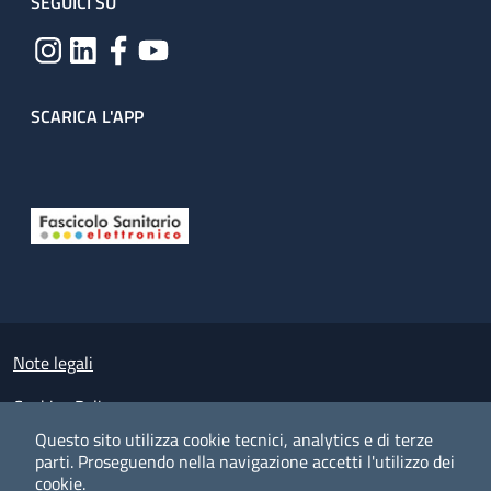
SEGUICI SU
SCARICA L'APP
Useful links section
Small prints
Note legali
Cookies Policy
Questo sito utilizza cookie tecnici, analytics e di terze
Policy privacy e protezione del dato personale
parti.
Proseguendo nella navigazione accetti l'utilizzo dei
cookie.