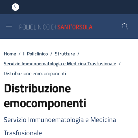
Salta al contenuto principale
Skip to footer content
Briciole di pane
Home
/
Il Policlinico
/
Strutture
/
Servizio Immunoematologia e Medicina Trasfusionale
/
Distribuzione emocomponenti
Distribuzione
emocomponenti
Servizio Immunoematologia e Medicina
Trasfusionale