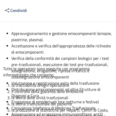
Condividi
Descrizione
Approvvigionamento e gestione emocomponenti (emazie,
piastrine, plasma).
Accettazione e verifica dell'appropriatezza delle richieste
di emocomponenti
Verifica della conformità dei campioni biologici per i test
pre-trasfusionali, esecuzione dei test pre-trasfusionali,
Tutte le operazioni sono eseguite con programma
assegnazione, erogazione; ripresa in carico e
informatizzato che consente:
disassegnazione emocomponenti
Valutazione e registrazione esito della trasfusione
la tracciabilità di ogni operazione
Distribuzione emocomponenti ad altre Strutture di
il controllo della giacenza delle emoteche
Diagnosi e Cura
la storia delle unità trasfusionali
Erogazione di emoderivati (ore notturne e festive)
la storia trasfusionale del paziente
Consulenza telefonica di Medicina Trasfusionale
la produzione di statistiche per Reparti, Centri di Costo,
Assegnazione ed erogazione immunoprofilassi antiD