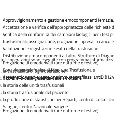
escrizione
Approvvigionamento e gestione emocomponenti (emazie, p
nenti
Accettazione e verifica dell'appropriatezza delle richiest
ti
Verifica della conformità dei campioni biologici per i test p
onenti
trasfusionali, assegnazione, erogazione; ripresa in cari
Valutazione e registrazione esito della trasfusione
Distribuzione emocomponenti ad altre Strutture di Diagno
tte le operazioni sono eseguite con programma informatizz
Erogazione di emoderivati (ore notturne e festive)
Consulenza telefonica di Medicina Trasfusionale
la tracciabilità di ogni operazione
Assegnazione ed erogazione immunoprofilassi antiD (H24
il controllo della giacenza delle emoteche
la storia delle unità trasfusionali
la storia trasfusionale del paziente
la produzione di statistiche per Reparti, Centri di Costo, D
Sangue, Centro Nazionale Sangue
Erogazione di emoderivati (ore notturne e festive).