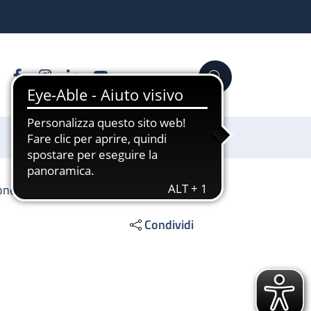
Facebook
Instagram
Linkedin
YouTube
Cerca
Sostienici
ione emocomponenti
Condividi