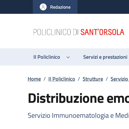
Salta al contenuto principale
Skip to footer content
Redazione
Il Policlinico
Servizi e prestazioni
Briciole di pane
Home
/
Il Policlinico
/
Strutture
/
Servizi
Distribuzione e
Servizio Immunoematologia e Medi