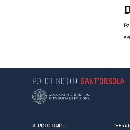
D
Pa
AP
MA
Footer
IL POLICLINICO
SERVI