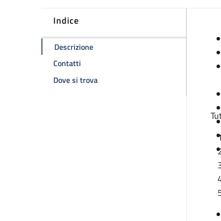
Indice
D
della pagina Distribuzione emocompo
Descrizione
della pagina Distribuzione emocomponen
Contatti
della pagina Distribuzione emocomp
Dove si trova
Tu