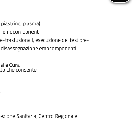
iastrine, plasma).
e di emocomponenti
re-trasfusionali, esecuzione dei test pre-
co e disassegnazione emocomponenti
si e Cura
ato che consente:
)
irezione Sanitaria, Centro Regionale