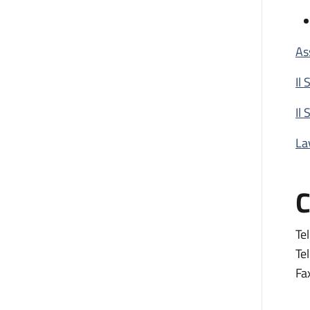
As
Il
Il 
La
C
Tel
Tel
Fa