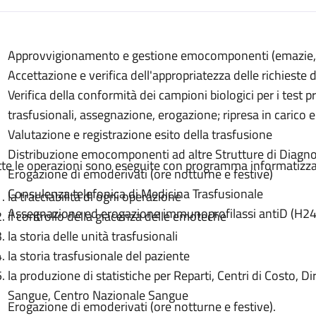
escrizione
Approvvigionamento e gestione emocomponenti (emazie, p
nenti
Accettazione e verifica dell'appropriatezza delle richiest
ti
Verifica della conformità dei campioni biologici per i test p
onenti
trasfusionali, assegnazione, erogazione; ripresa in cari
Valutazione e registrazione esito della trasfusione
Distribuzione emocomponenti ad altre Strutture di Diagno
tte le operazioni sono eseguite con programma informatizz
Erogazione di emoderivati (ore notturne e festive)
Consulenza telefonica di Medicina Trasfusionale
la tracciabilità di ogni operazione
Assegnazione ed erogazione immunoprofilassi antiD (H24
il controllo della giacenza delle emoteche
la storia delle unità trasfusionali
la storia trasfusionale del paziente
la produzione di statistiche per Reparti, Centri di Costo, D
Sangue, Centro Nazionale Sangue
Erogazione di emoderivati (ore notturne e festive).