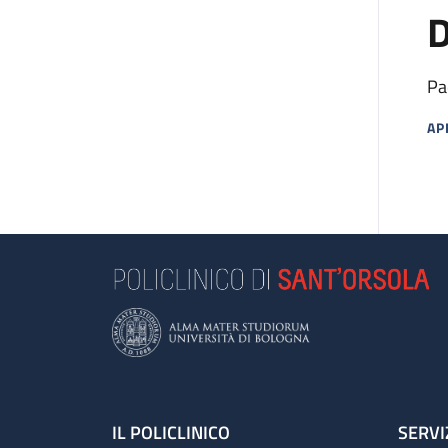
D
Pa
AP
MA
Footer
IL POLICLINICO
SERVI