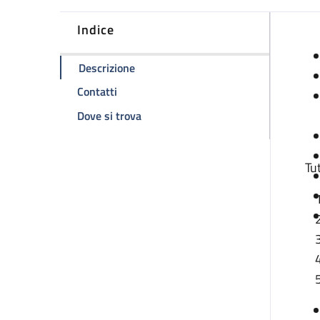
Indice
D
della pagina Distribuzione emocompo
Descrizione
della pagina Distribuzione emocomponen
Contatti
della pagina Distribuzione emocomp
Dove si trova
Tu