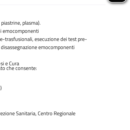
iastrine, plasma).
e di emocomponenti
re-trasfusionali, esecuzione dei test pre-
co e disassegnazione emocomponenti
si e Cura
ato che consente:
)
irezione Sanitaria, Centro Regionale