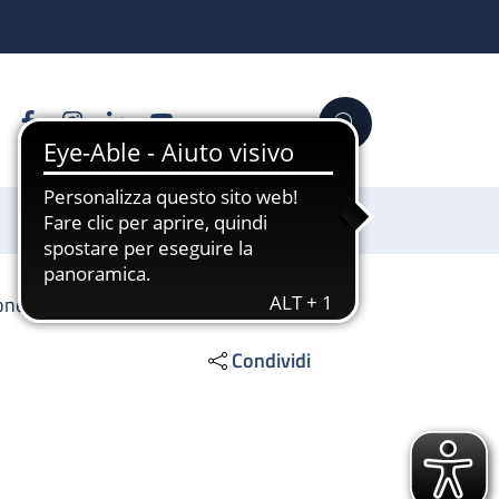
Facebook
Instagram
Linkedin
YouTube
Cerca
Sostienici
ione emocomponenti
Condividi