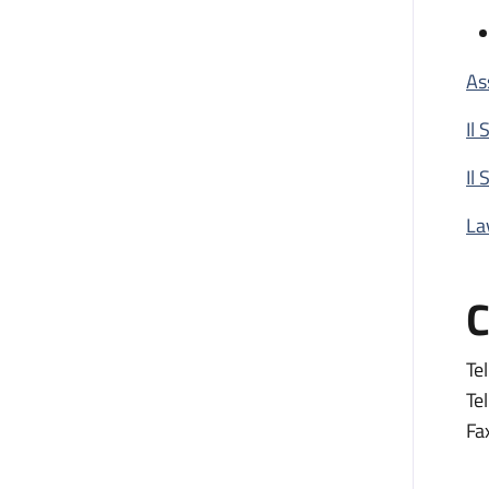
As
Il
Il 
La
C
Tel
Tel
Fa