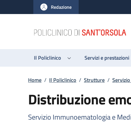
Salta al contenuto principale
Skip to footer content
Redazione
Il Policlinico
Servizi e prestazioni
Briciole di pane
Home
/
Il Policlinico
/
Strutture
/
Servizi
Distribuzione e
Servizio Immunoematologia e Medi