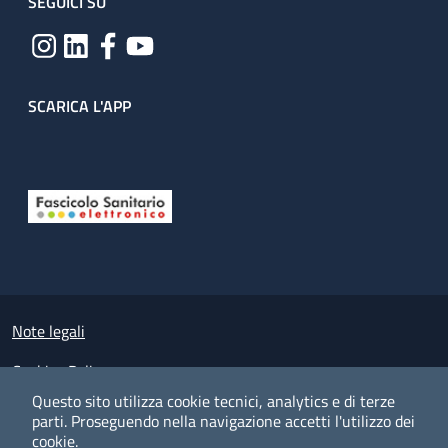
SEGUICI SU
SCARICA L'APP
Useful links section
Small prints
Note legali
Cookies Policy
Questo sito utilizza cookie tecnici, analytics e di terze
Policy privacy e protezione del dato personale
parti.
Proseguendo nella navigazione accetti l'utilizzo dei
cookie.