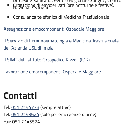
Direzione Sanitaria, Centro Regionale Sangue, Centro
(H24)
Erogazione di emoderivati (ore notturne e festive).
Nazionale Sangue
Consulenza telefonica di Medicina Trasfusionale.
Assegnazione emocomponenti Ospedale Maggiore
Il Servizio di Immunoematologia e Medicina Trasfusionale
dell'Azienda USL di Imola
Il SIMT dell'Istituto Ortopedico Rizzoli (IOR)
Lavorazione emocomponenti Ospedale Maggiore
Contatti
Tel.
051 2144778
(sempre attivo)
Tel.
051 2143524
(solo per emergenze diurne)
Fax: 051 2143524