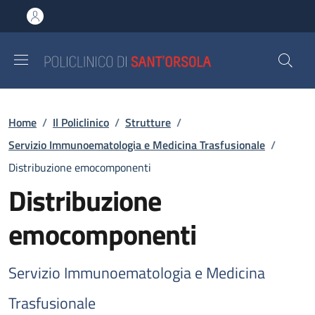
Salta al contenuto principale
Skip to footer content
Briciole di pane
Home
/
Il Policlinico
/
Strutture
/
Servizio Immunoematologia e Medicina Trasfusionale
/
Distribuzione emocomponenti
Distribuzione
emocomponenti
Servizio Immunoematologia e Medicina
Trasfusionale