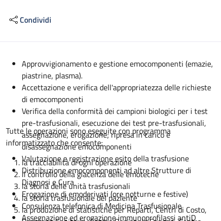
Condividi
Descrizione
Approvvigionamento e gestione emocomponenti (emazie,
piastrine, plasma).
Accettazione e verifica dell'appropriatezza delle richieste
di emocomponenti
Verifica della conformità dei campioni biologici per i test
pre-trasfusionali, esecuzione dei test pre-trasfusionali,
Tutte le operazioni sono eseguite con programma
assegnazione, erogazione; ripresa in carico e
informatizzato che consente:
disassegnazione emocomponenti
Valutazione e registrazione esito della trasfusione
la tracciabilità di ogni operazione
Distribuzione emocomponenti ad altre Strutture di
il controllo della giacenza delle emoteche
Diagnosi e Cura
la storia delle unità trasfusionali
Erogazione di emoderivati (ore notturne e festive)
la storia trasfusionale del paziente
Consulenza telefonica di Medicina Trasfusionale
la produzione di statistiche per Reparti, Centri di Costo,
Assegnazione ed erogazione immunoprofilassi antiD