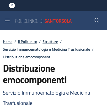
Salta al contenuto principale
Skip to footer content
Briciole di pane
Home
/
Il Policlinico
/
Strutture
/
Servizio Immunoematologia e Medicina Trasfusionale
/
Distribuzione emocomponenti
Distribuzione
emocomponenti
Servizio Immunoematologia e Medicina
Trasfusionale