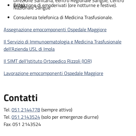
Direzione Sanitaria, Centro Regionale Sangue, Centro
(H24)
Erogazione di emoderivati (ore notturne e festive).
Nazionale Sangue
Consulenza telefonica di Medicina Trasfusionale.
Assegnazione emocomponenti Ospedale Maggiore
Il Servizio di Immunoematologia e Medicina Trasfusionale
dell'Azienda USL di Imola
Il SIMT dell'Istituto Ortopedico Rizzoli (IOR)
Lavorazione emocomponenti Ospedale Maggiore
Contatti
Tel.
051 2144778
(sempre attivo)
Tel.
051 2143524
(solo per emergenze diurne)
Fax: 051 2143524