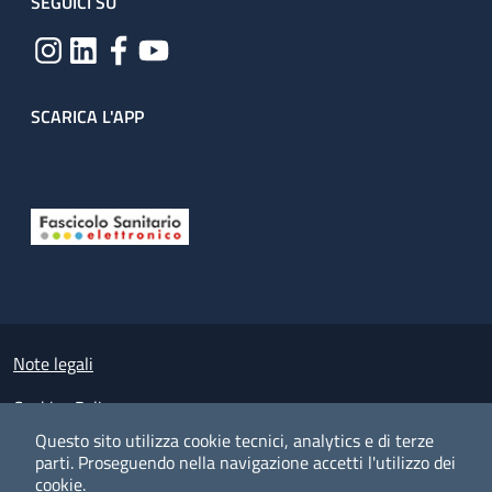
SEGUICI SU
SCARICA L'APP
Useful links section
Small prints
Note legali
Cookies Policy
Questo sito utilizza cookie tecnici, analytics e di terze
Policy privacy e protezione del dato personale
parti.
Proseguendo nella navigazione accetti l'utilizzo dei
cookie.