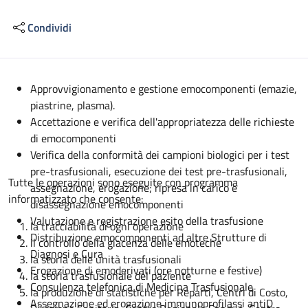
Condividi
Descrizione
Approvvigionamento e gestione emocomponenti (emazie,
piastrine, plasma).
Accettazione e verifica dell'appropriatezza delle richieste
di emocomponenti
Verifica della conformità dei campioni biologici per i test
pre-trasfusionali, esecuzione dei test pre-trasfusionali,
Tutte le operazioni sono eseguite con programma
assegnazione, erogazione; ripresa in carico e
informatizzato che consente:
disassegnazione emocomponenti
Valutazione e registrazione esito della trasfusione
la tracciabilità di ogni operazione
Distribuzione emocomponenti ad altre Strutture di
il controllo della giacenza delle emoteche
Diagnosi e Cura
la storia delle unità trasfusionali
Erogazione di emoderivati (ore notturne e festive)
la storia trasfusionale del paziente
Consulenza telefonica di Medicina Trasfusionale
la produzione di statistiche per Reparti, Centri di Costo,
Assegnazione ed erogazione immunoprofilassi antiD