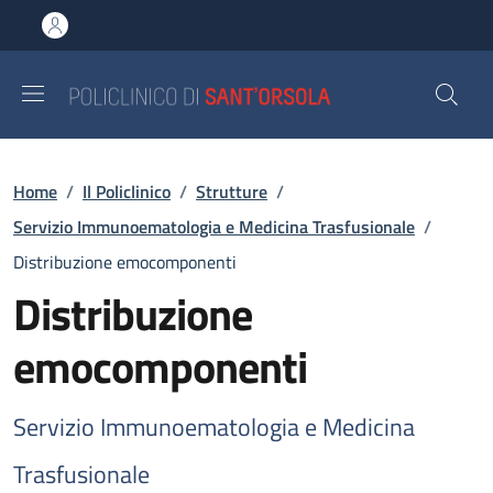
Salta al contenuto principale
Skip to footer content
Briciole di pane
Home
/
Il Policlinico
/
Strutture
/
Servizio Immunoematologia e Medicina Trasfusionale
/
Distribuzione emocomponenti
Distribuzione
emocomponenti
Servizio Immunoematologia e Medicina
Trasfusionale