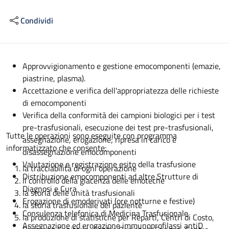
Condividi
Descrizione
Approvvigionamento e gestione emocomponenti (emazie,
piastrine, plasma).
Accettazione e verifica dell'appropriatezza delle richieste
di emocomponenti
Verifica della conformità dei campioni biologici per i test
pre-trasfusionali, esecuzione dei test pre-trasfusionali,
Tutte le operazioni sono eseguite con programma
assegnazione, erogazione; ripresa in carico e
informatizzato che consente:
disassegnazione emocomponenti
Valutazione e registrazione esito della trasfusione
la tracciabilità di ogni operazione
Distribuzione emocomponenti ad altre Strutture di
il controllo della giacenza delle emoteche
Diagnosi e Cura
la storia delle unità trasfusionali
Erogazione di emoderivati (ore notturne e festive)
la storia trasfusionale del paziente
Consulenza telefonica di Medicina Trasfusionale
la produzione di statistiche per Reparti, Centri di Costo,
Assegnazione ed erogazione immunoprofilassi antiD