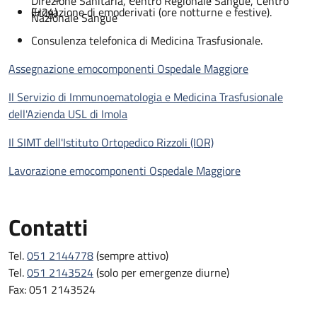
Direzione Sanitaria, Centro Regionale Sangue, Centro
(H24)
Erogazione di emoderivati (ore notturne e festive).
Nazionale Sangue
Consulenza telefonica di Medicina Trasfusionale.
Assegnazione emocomponenti Ospedale Maggiore
Il Servizio di Immunoematologia e Medicina Trasfusionale
dell'Azienda USL di Imola
Il SIMT dell'Istituto Ortopedico Rizzoli (IOR)
Lavorazione emocomponenti Ospedale Maggiore
Contatti
Tel.
051 2144778
(sempre attivo)
Tel.
051 2143524
(solo per emergenze diurne)
Fax: 051 2143524