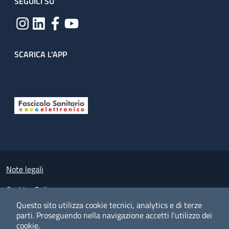
SEGUICI SU
SCARICA L'APP
Useful links section
Small prints
Note legali
Cookies Policy
Questo sito utilizza cookie tecnici, analytics e di terze
Policy privacy e protezione del dato personale
parti.
Proseguendo nella navigazione accetti l'utilizzo dei
cookie.