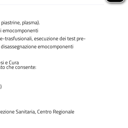
iastrine, plasma).
e di emocomponenti
re-trasfusionali, esecuzione dei test pre-
co e disassegnazione emocomponenti
si e Cura
ato che consente:
)
irezione Sanitaria, Centro Regionale