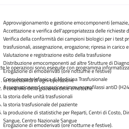
escrizione
Approvvigionamento e gestione emocomponenti (emazie, p
nenti
Accettazione e verifica dell'appropriatezza delle richiest
ti
Verifica della conformità dei campioni biologici per i test p
onenti
trasfusionali, assegnazione, erogazione; ripresa in cari
Valutazione e registrazione esito della trasfusione
Distribuzione emocomponenti ad altre Strutture di Diagno
tte le operazioni sono eseguite con programma informatizz
Erogazione di emoderivati (ore notturne e festive)
Consulenza telefonica di Medicina Trasfusionale
la tracciabilità di ogni operazione
Assegnazione ed erogazione immunoprofilassi antiD (H24
il controllo della giacenza delle emoteche
la storia delle unità trasfusionali
la storia trasfusionale del paziente
la produzione di statistiche per Reparti, Centri di Costo, D
Sangue, Centro Nazionale Sangue
Erogazione di emoderivati (ore notturne e festive).