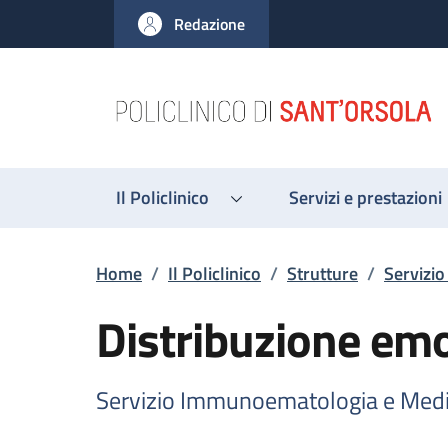
Salta al contenuto principale
Skip to footer content
Redazione
Il Policlinico
Servizi e prestazioni
Briciole di pane
Home
/
Il Policlinico
/
Strutture
/
Servizi
Distribuzione e
Servizio Immunoematologia e Medi