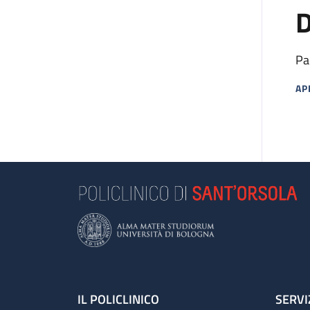
D
Pa
AP
MA
Footer
IL POLICLINICO
SERVI