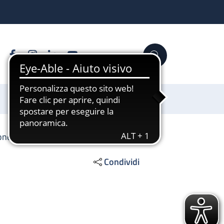
Facebook
Instagram
Linkedin
YouTube
Cerca
Sostienici
ione emocomponenti
Condividi