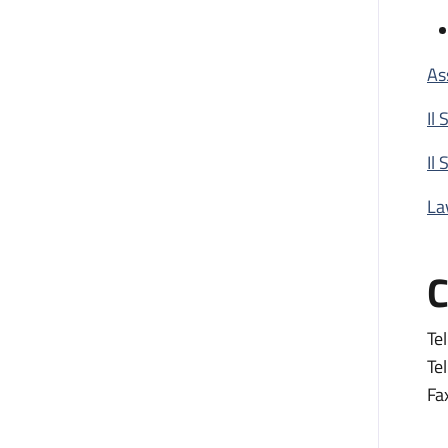
As
Il
Il 
La
C
Tel
Tel
Fa