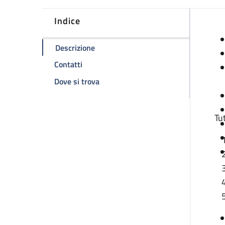
Indice
D
della pagina Distribuzione emocompo
Descrizione
della pagina Distribuzione emocomponen
Contatti
della pagina Distribuzione emocomp
Dove si trova
Tu