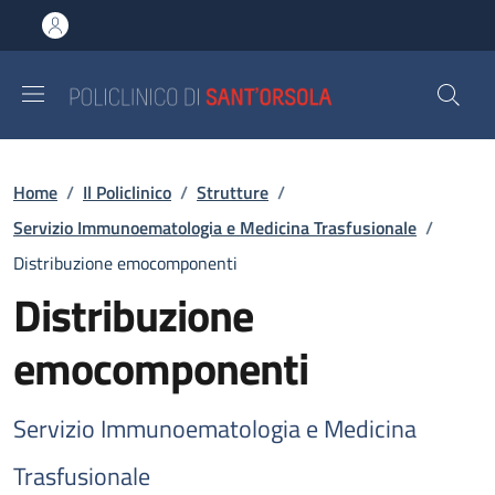
Salta al contenuto principale
Skip to footer content
Briciole di pane
Home
/
Il Policlinico
/
Strutture
/
Servizio Immunoematologia e Medicina Trasfusionale
/
Distribuzione emocomponenti
Distribuzione
emocomponenti
Servizio Immunoematologia e Medicina
Trasfusionale