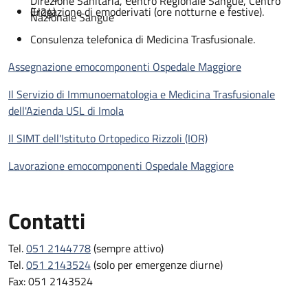
Direzione Sanitaria, Centro Regionale Sangue, Centro
(H24)
Erogazione di emoderivati (ore notturne e festive).
Nazionale Sangue
Consulenza telefonica di Medicina Trasfusionale.
Assegnazione emocomponenti Ospedale Maggiore
Il Servizio di Immunoematologia e Medicina Trasfusionale
dell'Azienda USL di Imola
Il SIMT dell'Istituto Ortopedico Rizzoli (IOR)
Lavorazione emocomponenti Ospedale Maggiore
Contatti
Tel.
051 2144778
(sempre attivo)
Tel.
051 2143524
(solo per emergenze diurne)
Fax: 051 2143524