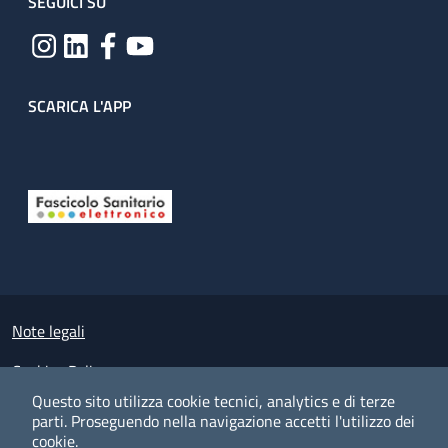
SEGUICI SU
SCARICA L'APP
Useful links section
Small prints
Note legali
Cookies Policy
Questo sito utilizza cookie tecnici, analytics e di terze
Policy privacy e protezione del dato personale
parti.
Proseguendo nella navigazione accetti l'utilizzo dei
cookie.