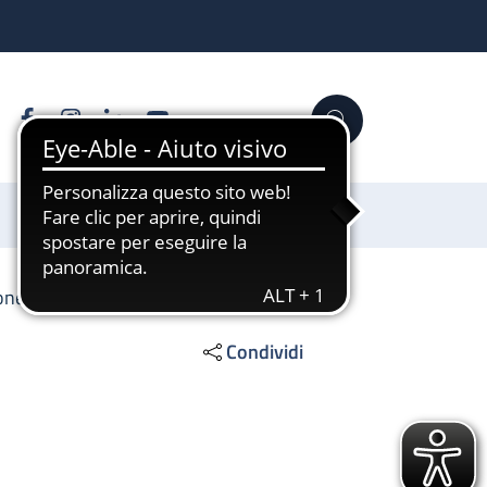
Facebook
Instagram
Linkedin
YouTube
Cerca
Sostienici
ione emocomponenti
Condividi