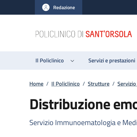
Salta al contenuto principale
Skip to footer content
Redazione
Il Policlinico
Servizi e prestazioni
Briciole di pane
Home
/
Il Policlinico
/
Strutture
/
Servizi
Distribuzione e
Servizio Immunoematologia e Medi