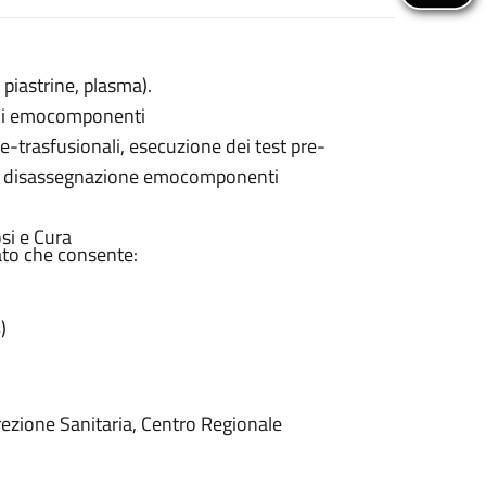
iastrine, plasma).
e di emocomponenti
re-trasfusionali, esecuzione dei test pre-
co e disassegnazione emocomponenti
si e Cura
ato che consente:
)
irezione Sanitaria, Centro Regionale