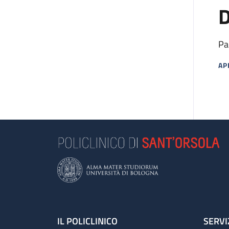
D
Pa
AP
MA
Footer
IL POLICLINICO
SERVI