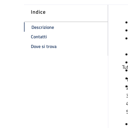
Indice
D
della pagina Distribuzione emocompo
Descrizione
della pagina Distribuzione emocomponen
Contatti
della pagina Distribuzione emocomp
Dove si trova
Tu