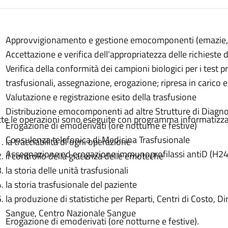
escrizione
Approvvigionamento e gestione emocomponenti (emazie, p
nenti
Accettazione e verifica dell'appropriatezza delle richiest
ti
Verifica della conformità dei campioni biologici per i test p
onenti
trasfusionali, assegnazione, erogazione; ripresa in cari
Valutazione e registrazione esito della trasfusione
Distribuzione emocomponenti ad altre Strutture di Diagno
tte le operazioni sono eseguite con programma informatizz
Erogazione di emoderivati (ore notturne e festive)
Consulenza telefonica di Medicina Trasfusionale
la tracciabilità di ogni operazione
Assegnazione ed erogazione immunoprofilassi antiD (H24
il controllo della giacenza delle emoteche
la storia delle unità trasfusionali
la storia trasfusionale del paziente
la produzione di statistiche per Reparti, Centri di Costo, D
Sangue, Centro Nazionale Sangue
Erogazione di emoderivati (ore notturne e festive).