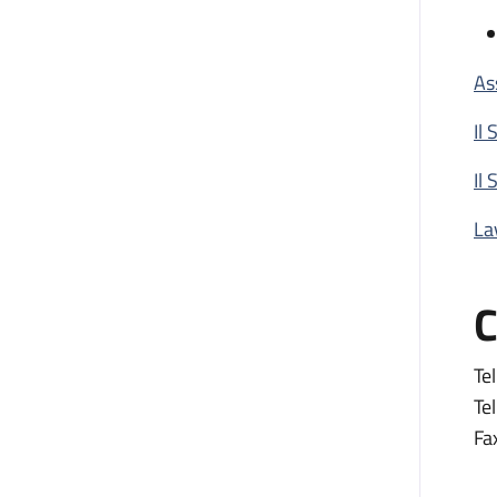
As
Il
Il 
La
C
Tel
Tel
Fa