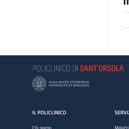
I
Footer
IL POLICLINICO
SERVI
Chi siamo
Malatti