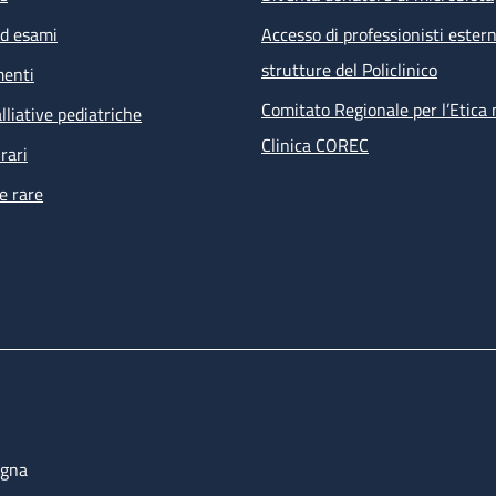
ed esami
Accesso di professionisti estern
strutture del Policlinico
menti
Comitato Regionale per l’Etica 
lliative pediatriche
Clinica COREC
rari
e rare
ogna