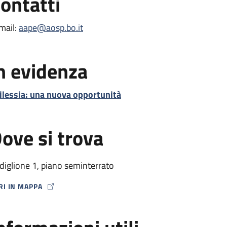
ontatti
mail:
aape@aosp.bo.it
n evidenza
ilessia: una nuova opportunità
ove si trova
diglione 1, piano seminterrato
RI IN MAPPA
P ICON