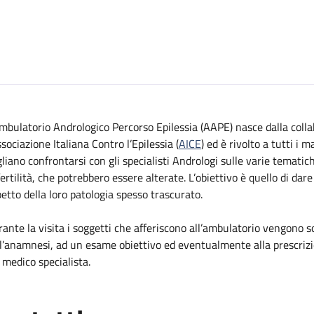
escrizione
mbulatorio Andrologico Percorso Epilessia (AAPE) nasce dalla colla
Percorso Epilessia (AAPE)
ssociazione Italiana Contro l’Epilessia (
AICE
) ed è rivolto a tutti i 
liano confrontarsi con gli specialisti Andrologi sulle varie tematic
rcorso Epilessia (AAPE)
fertilità, che potrebbero essere alterate. L’obiettivo è quello di dare
Percorso Epilessia (AAPE)
etto della loro patologia spesso trascurato.
o Percorso Epilessia (AAPE)
ante la visita i soggetti che afferiscono all’ambulatorio vengono s
ogico Percorso Epilessia (AAPE)
l’anamnesi, ad un esame obiettivo ed eventualmente alla prescrizio
 medico specialista.