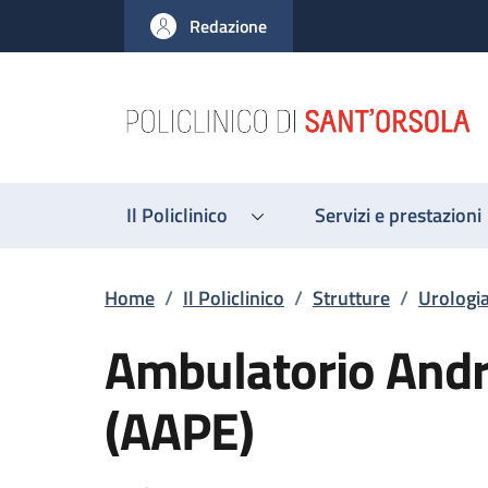
Salta al contenuto principale
Skip to footer content
Redazione
Il Policlinico
Servizi e prestazioni
Briciole di pane
Home
/
Il Policlinico
/
Strutture
/
Urologi
Ambulatorio Andro
(AAPE)