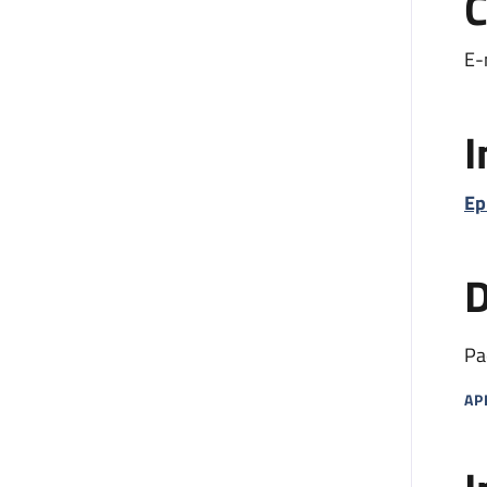
C
E-
I
Ep
D
Pa
AP
MA