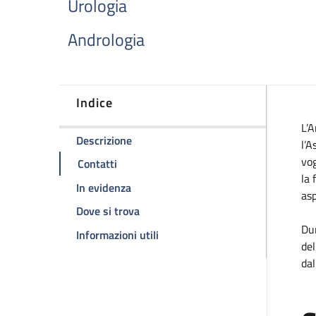
Urologia
Andrologia
Indice
D
L’A
della pagina Ambulatorio Andrologico 
Descrizione
l’A
vog
della pagina Ambulatorio Andrologico Pe
Contatti
la 
della pagina Ambulatorio Andrologico 
In evidenza
asp
della pagina Ambulatorio Andrologic
Dove si trova
Dur
della pagina Ambulatorio Androl
Informazioni utili
del
dal