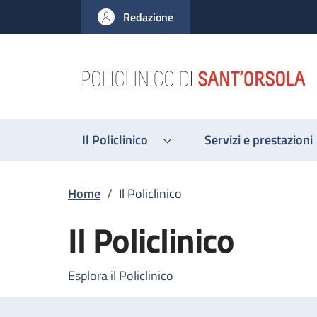
Salta al contenuto principale
Skip to footer content
Redazione
Il Policlinico
Servizi e prestazioni
Briciole di pane
Home
/
Il Policlinico
Il Policlinico
Esplora il Policlinico