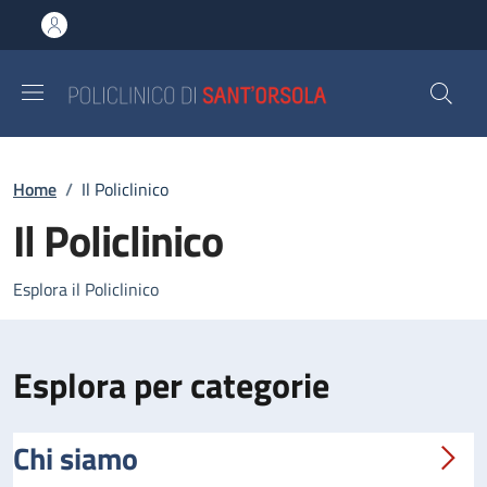
Salta al contenuto principale
Skip to footer content
Briciole di pane
Home
/
Il Policlinico
Il Policlinico
Esplora il Policlinico
Esplora per categorie
Chi siamo