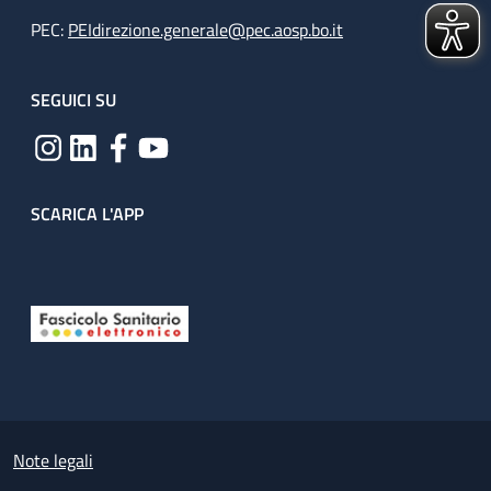
PEC:
PEIdirezione.generale@pec.aosp.bo.it
SEGUICI SU
SCARICA L'APP
Useful links section
Small prints
Note legali