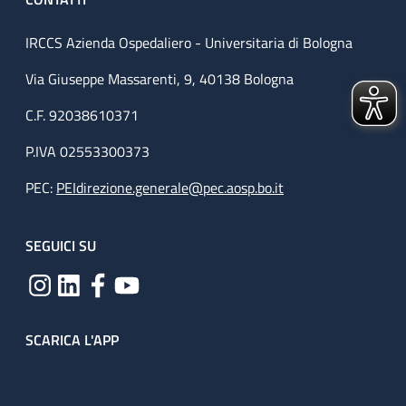
IRCCS Azienda Ospedaliero - Universitaria di Bologna
Via Giuseppe Massarenti, 9, 40138 Bologna
C.F. 92038610371
P.IVA 02553300373
PEC:
PEIdirezione.generale@pec.aosp.bo.it
SEGUICI SU
SCARICA L'APP