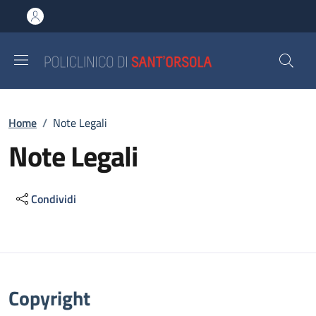
Salta al contenuto principale
Skip to footer content
Briciole di pane
Home
/
Note Legali
Note Legali
Condividi
Descrizione
Copyright